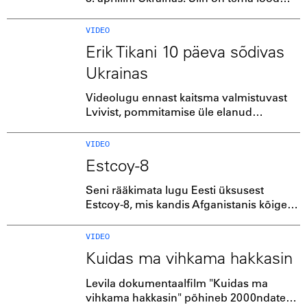
Ukraina inimestest keset sõda.
VIDEO
Erik Tikani 10 päeva sõdivas
Ukrainas
Videolugu ennast kaitsma valmistuvast
Lvivist, pommitamise üle elanud
väikestest asulatest, koolimajadest ja
haiglatest, aga eelkõige siiski inimestest.
VIDEO
Erik Tikan käis Ukrainas kohapeal.
Estcoy-8
Seni rääkimata lugu Eesti üksusest
Estcoy-8, mis kandis Afganistanis kõige
suuremaid kaotusi Eesti välismissioonide
ajaloos.
VIDEO
Kuidas ma vihkama hakkasin
Levila dokumentaalfilm "Kuidas ma
vihkama hakkasin" põhineb 2000ndate