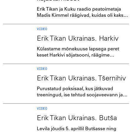
Erik Tikan ja Kuku raadio peatoimetaja
Madis Kimmel räägivad, kuidas oli kaks
nädalat Ukrainas sõda kajastada.
VIDEO
Erik Tikan Ukrainas. Harkiv
Külastame mõnekuuse lapsega peret
keset Harkivi sõjatsooni, räägime
inimestega, kes elavad metroos ning
kuulame, kuidas metroovõlvide all kajab
VIDEO
kõigist hirmudest ja koledustest
Erik Tikan Ukrainas. Tšernihiv
hoolimata tšellomäng.
Purustatud poksisaal, kus jätkuvad
treeningud, ise tehtud soojaveevann ja
köök, üksteist abistavad inimesed ning
lein.
VIDEO
Erik Tikan Ukrainas. Butša
Levila jõudis 5. aprillil Butšasse ning