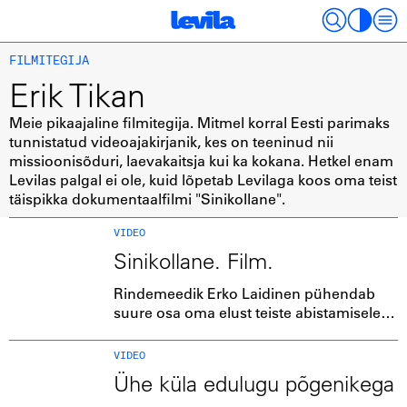
FILMITEGIJA
Erik Tikan
Meie pikaajaline filmitegija. Mitmel korral Eesti parimaks
tunnistatud videoajakirjanik, kes on teeninud nii
missioonisõduri, laevakaitsja kui ka kokana. Hetkel enam
Levilas palgal ei ole, kuid lõpetab Levilaga koos oma teist
täispikka dokumentaalfilmi "Sinikollane".
VIDEO
Sinikollane. Film.
Rindemeedik Erko Laidinen pühendab
suure osa oma elust teiste abistamisele
Ukrainas, kuid selgub, et ka
vabatahtlikuks olemisel on oma hind.
VIDEO
Ühe küla edulugu põgenikega