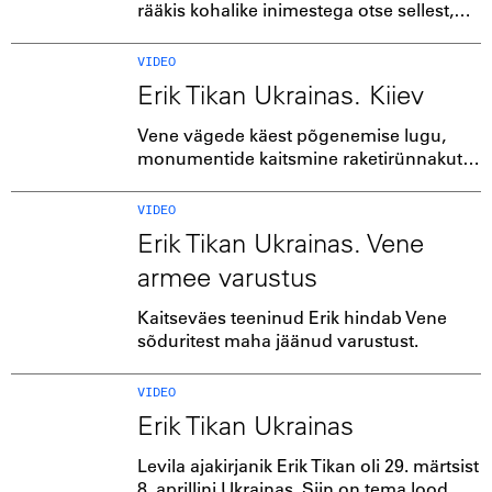
rääkis kohalike inimestega otse sellest,
kuidas Vene sõdurid tapsid nende
naabreid.
VIDEO
Erik Tikan Ukrainas. Kiiev
Vene vägede käest põgenemise lugu,
monumentide kaitsmine raketirünnakute
eest ning kohtumine maailmakuulsaks
saanud koeraga Bavaria.
VIDEO
Erik Tikan Ukrainas. Vene
armee varustus
Kaitseväes teeninud Erik hindab Vene
sõduritest maha jäänud varustust.
VIDEO
Erik Tikan Ukrainas
Levila ajakirjanik Erik Tikan oli 29. märtsist
8. aprillini Ukrainas. Siin on tema lood