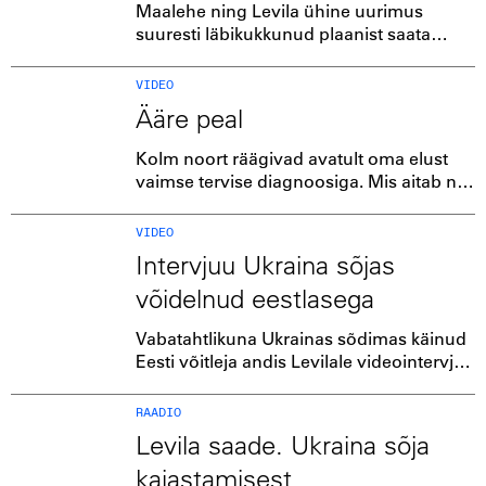
Maalehe ning Levila ühine uurimus
suuresti läbikukkunud plaanist saata
sõjapõgenikud Eesti maakohtadesse ning
ühest külast, kus asjad läksid teistest
VIDEO
paremini.
Ääre peal
Kolm noort räägivad avatult oma elust
vaimse tervise diagnoosiga. Mis aitab neil
elada? Kuidas märgata probleeme ja
kuidas aidata üksteist?
VIDEO
Intervjuu Ukraina sõjas
võidelnud eestlasega
Vabatahtlikuna Ukrainas sõdimas käinud
Eesti võitleja andis Levilale videointervjuu
oma lahingukogemustest.
RAADIO
Levila saade. Ukraina sõja
kajastamisest