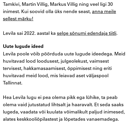
Tamkivi, Martin Villig, Markus Villig ning veel ligi 30
inimest. Kui soovid olla üks nende seast,
anna meile
sellest märku!
Levila sai 2022. aastal ka
selge sõnumi edendaja tiitli
.
Uute lugude ideed
Levila poole võib pöörduda uute lugude ideedega. Meid
huvitavad lood loodusest, julgeolekust, vaimsest
tervisest, hakkamasaamisest, õppimisest ning eriti
huvitavad meid lood, mis leiavad aset väljaspool
Tallinnat.
Hea Levila lugu ei pea olema pikk ega lühike, ta peab
olema vaid jutustatud lihtsalt ja haaravalt. Et seda saaks
lugeda, vaadata või kuulata võimalikult paljud inimesed,
alates keskkooliõpilastest ja lõpetades vanaemadega.