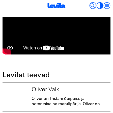
Meist
Levilat teevad
Oliver Valk
Oliver on Tristani õpipoiss ja
potentsiaalne mantlipärija. Oliver on
Tartus semiootikat tudeerinud, Dublinis