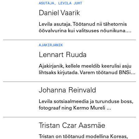
filmikunsti õppinud ning BFM-is
ASUTAJA, LEVILA JUHT
televisiooni magistrikraadi omandanud.
Daniel Vaarik
Levila asutaja. Töötanud nii tähetornis
öövalvurina kui valitsuses nõunikuna.
Asutanud mitmeid ettevõtteid, ehitanud
metaversumisse Eesti saatkonna,
AJAKIRJANIK
kirjutanud kolm raamatut ning alates
Lennart Ruuda
2019. aastast pühendunud
ajakirjandusele.
Ajakirjanik, kellele meeldib keerulisi asju
lihtsaks kirjutada. Varem töötanud BNSis
ja Postimehes, lisaks teinud Kuku raadios
majandussaadet "Majandusruum".
Johanna Reinvald
Vahepeal proovinud kätt ka
suhtekorraldajana.
Levila sotsiaalmeedia ja turunduse boss,
fotograaf ning Kermo Mureli
muusikavideo "Ebapopulaarne" staar.
Tristan Czar Aasmäe
Tristan on töötanud modellina Koreas,