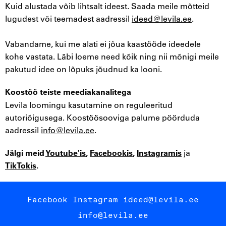
Kuid alustada võib lihtsalt ideest. Saada meile mõtteid
lugudest või teemadest aadressil
ideed@levila.ee
.
Vabandame, kui me alati ei jõua kaastööde ideedele
kohe vastata. Läbi loeme need kõik ning nii mõnigi meile
pakutud idee on lõpuks jõudnud ka looni.
Koostöö teiste meediakanalitega
Levila loomingu kasutamine on reguleeritud
autoriõigusega. Koostöösooviga palume pöörduda
aadressil
info@levila.ee
.
Jälgi meid
Youtube'is
,
Facebookis
,
Instagramis
ja
TikTokis
.
Facebook
Instagram
ideed@levila.ee
info@levila.ee