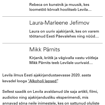
raames on pidanud kõnesid
Rebeca on kunstnik ja muusik, kes
rahvusvahelisele publikule.
loometöö kõrvalt hoolitseb Levila
projektide organisatoorse poole eest.
Laura-Marleene Jefimov
Laura on uuriv ajakirjanik, kes on varem
töötanud Eesti Päevalehes ning nüüd
teeb kaastööd Levilale. Koos Mikk
Pärnitsaga kirjutas ta meile näiteks loo
Mikk Pärnits
""Ära vanematele räägi": JJ-streeti tume
pool."
Kirjanik, kriitik ja vägivalla vastu võitleja
Mikk Pärnits teeb Levilale uurivaid
lugusid. Tema kirjutatud on näiteks meie
lugu "Eesti täiskasvanute Tiktok" ning
Levila ilmus Eesti ajakirjandustaevasse 2020. aasta
koos Laura-Marleene Jefimoviga lugu
kevadel looga
"Alkoholi lapsed”
.
""Ära vanematele räägi: JJ-Streeti tume
pool".
Sellest saadik on Levila avaldanud üle saja artikli, filmi,
audioloo ning ajakirjandusliku eksperimendi, mis
annavad sõna neile inimestele, kes on sattunud oluliste