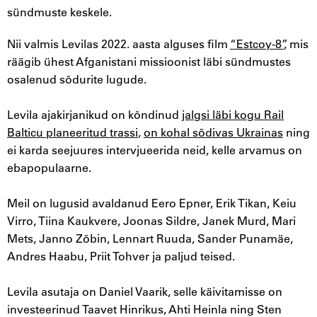
sündmuste keskele.
Nii valmis Levilas 2022. aasta alguses film
“Estcoy-8”
, mis
räägib ühest Afganistani missioonist läbi sündmustes
osalenud sõdurite lugude.
Levila ajakirjanikud on kõndinud
jalgsi läbi kogu Rail
Balticu planeeritud trassi
,
on kohal sõdivas Ukrainas
ning
ei karda seejuures intervjueerida neid, kelle arvamus on
ebapopulaarne.
Meil on lugusid avaldanud Eero Epner, Erik Tikan, Keiu
Virro, Tiina Kaukvere, Joonas Sildre, Janek Murd, Mari
Mets, Janno Zõbin, Lennart Ruuda, Sander Punamäe,
Andres Haabu, Priit Tohver ja paljud teised.
Levila asutaja on Daniel Vaarik, selle käivitamisse on
investeerinud Taavet Hinrikus, Ahti Heinla ning Sten