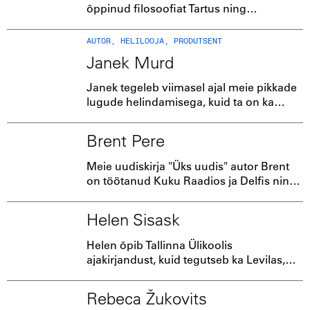
õppinud filosoofiat Tartus ning
harjutanud Brasiilia jiu-jitsut. Levilas teeb
ta filme ja uurivaid lugusid.
AUTOR, HELILOOJA, PRODUTSENT
Janek Murd
Janek tegeleb viimasel ajal meie pikkade
lugude helindamisega, kuid ta on ka
näiteks meie audiosarja "Ikooni loomine"
autor. Janek on loonud muusikat hulgale
Brent Pere
Eesti filmidele ja telesaadetele. Alates
2023. aastast on muide tema kujundatud
Meie uudiskirja "Üks uudis" autor Brent
ka Aktuaalse kaamera helisignatuurid.
on töötanud Kuku Raadios ja Delfis ning
aeg ajalt tegutseb DJ-na.
Helen Sisask
Helen õpib Tallinna Ülikoolis
ajakirjandust, kuid tegutseb ka Levilas,
toimetab meie lugusid ja teeb
intervjuusid. Helen oli vabatahtlik Eesti
Rebeca Žukovits
Lastekaitse Liidu Noortekogus, mille