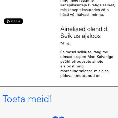
ning meie räägime
kanepikasutaja Piretiga sellest,
mis kanepit kasutades võib
hästi või halvasti minna.
KUULA
Ainelised olendid.
Seiklus ajaloos
74 min
Esimesel seiklusel räägime
uimastiekspert Mart Kalvetiga
psühhotroopsete ainete
ajaloost ning
moraalinormidest, mis ajas
pidevalt muutunud on.
Toeta meid!