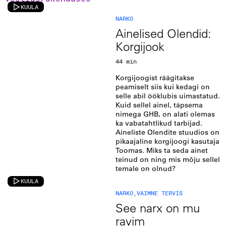
KUULA
NARKO
Ainelised Olendid:
Korgijook
44 min
Korgijoogist räägitakse
peamiselt siis kui kedagi on
selle abil ööklubis uimastatud.
Kuid sellel ainel, täpsema
nimega GHB, on alati olemas
ka vabatahtlikud tarbijad.
Aineliste Olendite stuudios on
pikaajaline korgijoogi kasutaja
Toomas. Miks ta seda ainet
teinud on ning mis mõju sellel
temale on olnud?
KUULA
NARKO
,
VAIMNE TERVIS
See narx on mu
ravim