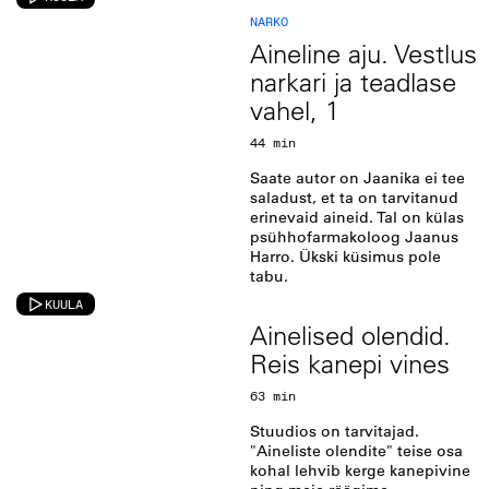
NARKO
Aineline aju. Vestlus
narkari ja teadlase
vahel, 1
44 min
Saate autor on Jaanika ei tee
saladust, et ta on tarvitanud
erinevaid aineid. Tal on külas
psühhofarmakoloog Jaanus
Harro. Ükski küsimus pole
tabu.
KUULA
Ainelised olendid.
Reis kanepi vines
63 min
Stuudios on tarvitajad.
"Aineliste olendite" teise osa
kohal lehvib kerge kanepivine