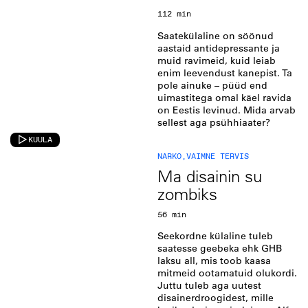
112 min
Saatekülaline on söönud
aastaid antidepressante ja
muid ravimeid, kuid leiab
enim leevendust kanepist. Ta
pole ainuke – püüd end
uimastitega omal käel ravida
on Eestis levinud. Mida arvab
sellest aga psühhiaater?
KUULA
NARKO
,
VAIMNE TERVIS
Ma disainin su
zombiks
56 min
Seekordne külaline tuleb
saatesse geebeka ehk GHB
laksu all, mis toob kaasa
mitmeid ootamatuid olukordi.
Juttu tuleb aga uutest
disainerdroogidest, mille