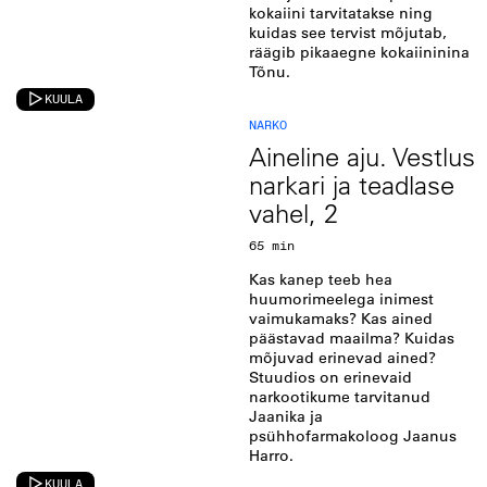
kokaiini tarvitatakse ning
kuidas see tervist mõjutab,
räägib pikaaegne kokaiininina
Tõnu.
KUULA
NARKO
Aineline aju. Vestlus
narkari ja teadlase
vahel, 2
65 min
Kas kanep teeb hea
huumorimeelega inimest
vaimukamaks? Kas ained
päästavad maailma? Kuidas
mõjuvad erinevad ained?
Stuudios on erinevaid
narkootikume tarvitanud
Jaanika ja
psühhofarmakoloog Jaanus
Harro.
KUULA