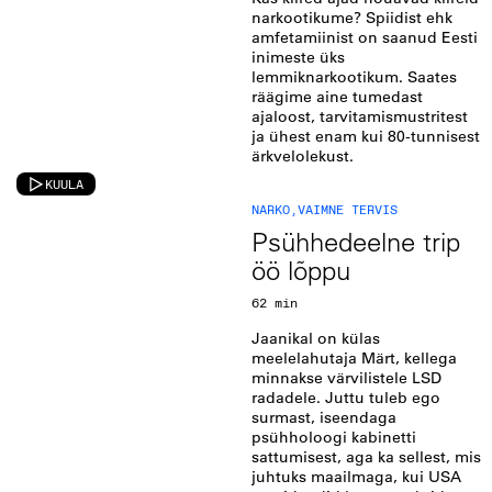
narkootikume? Spiidist ehk
amfetamiinist on saanud Eesti
inimeste üks
lemmiknarkootikum. Saates
räägime aine tumedast
ajaloost, tarvitamismustritest
ja ühest enam kui 80-tunnisest
ärkvelolekust.
KUULA
NARKO
,
VAIMNE TERVIS
Psühhedeelne trip
öö lõppu
62 min
Jaanikal on külas
meelelahutaja Märt, kellega
minnakse värvilistele LSD
radadele. Juttu tuleb ego
surmast, iseendaga
psühholoogi kabinetti
sattumisest, aga ka sellest, mis
juhtuks maailmaga, kui USA