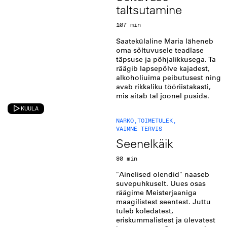
taltsutamine
107 min
Saatekülaline Maria läheneb
oma sõltuvusele teadlase
täpsuse ja põhjalikkusega. Ta
räägib lapsepõlve kajadest,
alkoholiuima peibutusest ning
avab rikkaliku tööriistakasti,
mis aitab tal joonel püsida.
KUULA
NARKO
,
TOIMETULEK
,
VAIMNE TERVIS
Seenelkäik
80 min
"Ainelised olendid" naaseb
suvepuhkuselt. Uues osas
räägime Meisterjaaniga
maagilistest seentest. Juttu
tuleb koledatest,
eriskummalistest ja ülevatest