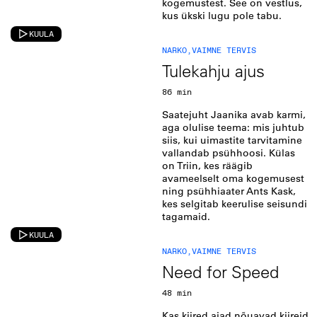
kogemustest. See on vestlus,
kus ükski lugu pole tabu.
KUULA
NARKO
,
VAIMNE TERVIS
Tulekahju ajus
86 min
Saatejuht Jaanika avab karmi,
aga olulise teema: mis juhtub
siis, kui uimastite tarvitamine
vallandab psühhoosi. Külas
on Triin, kes räägib
avameelselt oma kogemusest
ning psühhiaater Ants Kask,
kes selgitab keerulise seisundi
tagamaid.
KUULA
NARKO
,
VAIMNE TERVIS
Need for Speed
48 min
Kas kiired ajad nõuavad kiireid