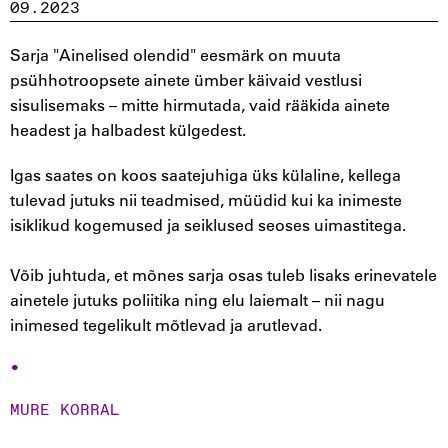
09.2023
Sarja "Ainelised olendid" eesmärk on muuta
psühhotroopsete ainete ümber käivaid vestlusi
sisulisemaks – mitte hirmutada, vaid rääkida ainete
headest ja halbadest külgedest.
Igas saates on koos saatejuhiga üks külaline, kellega
tulevad jutuks nii teadmised, müüdid kui ka inimeste
isiklikud kogemused ja seiklused seoses uimastitega.
Võib juhtuda, et mõnes sarja osas tuleb lisaks erinevatele
ainetele jutuks poliitika ning elu laiemalt – nii nagu
inimesed tegelikult mõtlevad ja arutlevad.
MURE KORRAL