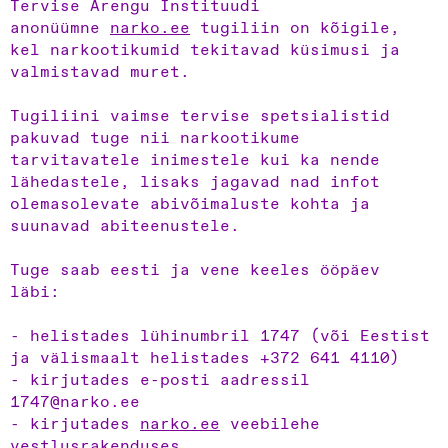
Tervise Arengu Instituudi
anonüümne
narko.ee
tugiliin on kõigile,
kel narkootikumid tekitavad küsimusi ja
valmistavad muret.
Tugiliini vaimse tervise spetsialistid
pakuvad tuge nii narkootikume
tarvitavatele inimestele kui ka nende
lähedastele, lisaks jagavad nad infot
olemasolevate abivõimaluste kohta ja
suunavad abiteenustele.
Tuge saab eesti ja vene keeles ööpäev
läbi:
- helistades lühinumbril 1747 (või Eestist
ja välismaalt helistades +372 641 4110)
- kirjutades e-posti aadressil
1747@narko.ee
- kirjutades
narko.ee
veebilehe
vestlusrakenduses