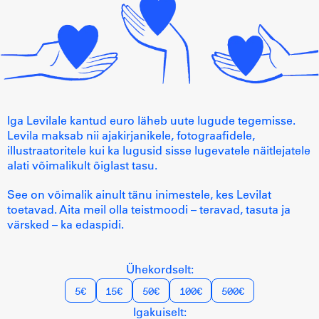
Iga Levilale kantud euro läheb uute lugude tegemisse.
Levila maksab nii ajakirjanikele, fotograafidele,
illustraatoritele kui ka lugusid sisse lugevatele näitlejatele
alati võimalikult õiglast tasu.
See on võimalik ainult tänu inimestele, kes Levilat
toetavad. Aita meil olla teistmoodi – teravad, tasuta ja
värsked – ka edaspidi.
Ühekordselt:
5€
15€
50€
100€
500€
Igakuiselt: