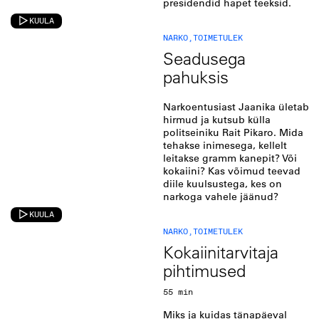
presidendid hapet teeksid.
KUULA
NARKO
,
TOIMETULEK
Seadusega
pahuksis
Narkoentusiast Jaanika ületab
hirmud ja kutsub külla
politseiniku Rait Pikaro. Mida
tehakse inimesega, kellelt
leitakse gramm kanepit? Või
kokaiini? Kas võimud teevad
diile kuulsustega, kes on
narkoga vahele jäänud?
KUULA
NARKO
,
TOIMETULEK
Kokaiinitarvitaja
pihtimused
55 min
Miks ja kuidas tänapäeval