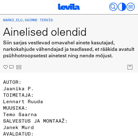
NARKO
,
ELU
,
VAIMNE TERVIS
Ainelised olendid
Siin sarjas vestlevad omavahel ainete kasutajad,
narkokahjude vähendajad ja teadlased, et rääkida avatult
psühhotroopsetest ainetest ning nende mõjust.
AUTOR:
Jaanika P.
TOIMETAJA:
Lennart Ruuda
MUUSIKA:
Temo Saarna
SALVESTUS JA MONTAAŽ:
Janek Murd
AVALDATUD: