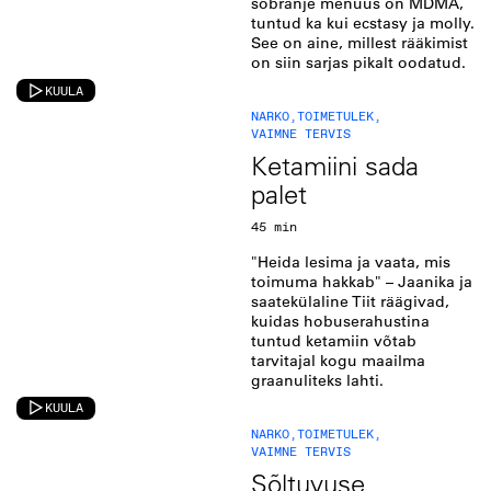
sõbranje menüüs on MDMA,
tuntud ka kui ecstasy ja molly.
See on aine, millest rääkimist
on siin sarjas pikalt oodatud.
KUULA
NARKO
,
TOIMETULEK
,
VAIMNE TERVIS
Ketamiini sada
palet
45 min
"Heida lesima ja vaata, mis
toimuma hakkab" – Jaanika ja
saatekülaline Tiit räägivad,
kuidas hobuserahustina
tuntud ketamiin võtab
tarvitajal kogu maailma
graanuliteks lahti.
KUULA
NARKO
,
TOIMETULEK
,
VAIMNE TERVIS
Sõltuvuse