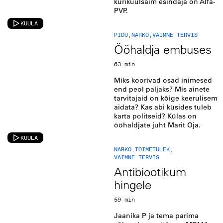
kurikuulsaim esindaja on Alfa-
PVP.
KUULA
PIDU
,
NARKO
,
VAIMNE TERVIS
Ööhaldja embuses
63 min
Miks koorivad osad inimesed
end peol paljaks? Mis ainete
tarvitajaid on kõige keerulisem
aidata? Kas abi küsides tuleb
karta politseid? Külas on
ööhaldjate juht Marit Oja.
KUULA
NARKO
,
TOIMETULEK
,
VAIMNE TERVIS
Antibiootikum
hingele
59 min
Jaanika P ja tema parima