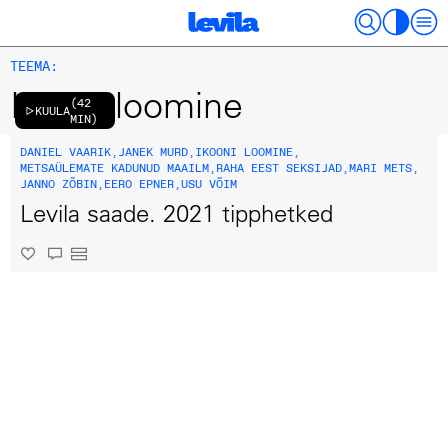
TEEMA:
Ikooni loomine
(
42
KUULA
MIN
)
DANIEL VAARIK
,
JANEK MURD
,
IKOONI LOOMINE
,
METSAÜLEMATE KADUNUD MAAILM
,
RAHA EEST SEKSIJAD
,
MARI METS
,
JANNO ZÕBIN
,
EERO EPNER
,
USU VÕIM
Levila saade. 2021 tipphetked