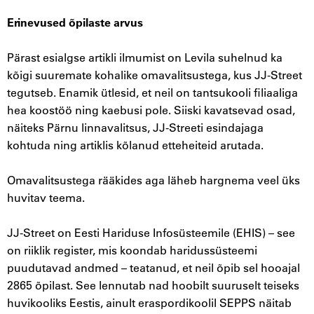
Erinevused õpilaste arvus
Pärast esialgse artikli ilmumist on Levila suhelnud ka
kõigi suuremate kohalike omavalitsustega, kus JJ-Street
tegutseb. Enamik ütlesid, et neil on tantsukooli filiaaliga
hea koostöö ning kaebusi pole. Siiski kavatsevad osad,
näiteks Pärnu linnavalitsus, JJ-Streeti esindajaga
kohtuda ning artiklis kõlanud etteheiteid arutada.
Omavalitsustega rääkides aga läheb hargnema veel üks
huvitav teema.
JJ-Street on Eesti Hariduse Infosüsteemile (EHIS) – see
on riiklik register, mis koondab haridussüsteemi
puudutavad andmed – teatanud, et neil õpib sel hooajal
2865 õpilast. See lennutab nad hoobilt suuruselt teiseks
huvikooliks Eestis, ainult eraspordikoolil SEPPS näitab