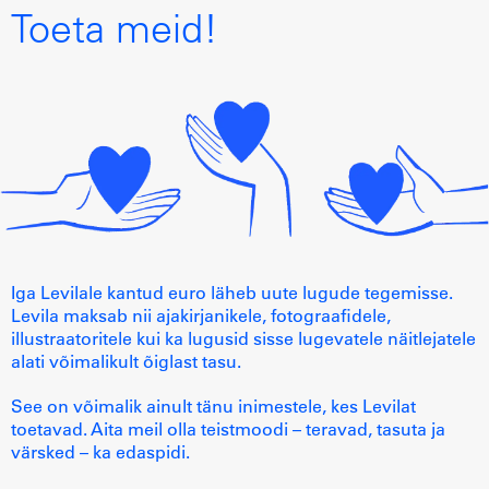
suhtekorraldajana.
Toeta meid!
Iga Levilale kantud euro läheb uute lugude tegemisse.
Levila maksab nii ajakirjanikele, fotograafidele,
illustraatoritele kui ka lugusid sisse lugevatele näitlejatele
alati võimalikult õiglast tasu.
See on võimalik ainult tänu inimestele, kes Levilat
toetavad. Aita meil olla teistmoodi – teravad, tasuta ja
värsked – ka edaspidi.