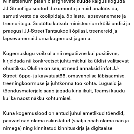
Ministeerium plaanib järgnevate kuude käigus koguda
JJ-Street’iga seotud dokumente ja neid analüüsida,
samuti vestelda koolipidaja, õpilaste, lapsevanemate ja
treeneritega. Seetõttu kutsub ministeerium kõiki endisi ja
praegusi JJ-Street Tantsukooli õpilasi, treenereid ja
lapsevanemaid oma kogemust jagama.
Kogemuslugu võib olla nii negatiivne kui positiivne,
kirjeldada nii konkreetset juhtumit kui ka üldist valitsevat
õhustikku. Oluline on see, et need annaksid infot JJ-
Streeti õppe- ja kasvatustöö, omavahelise läbisaamise,
treeningkoormuse ja juhtkonna töö kohta. Lugusid ja
tõendusmaterjale saab jagada kirjalikult, Teamsi kaudu
kui ka näost näkku kohtumisel.
Kuna kogemuslood on antud juhul ametlikud tõendid,
peavad nad olema isikustatud (saatja peab olema näo ja
nimega) ning kinnitatud kinnituskirja ja digitaalse