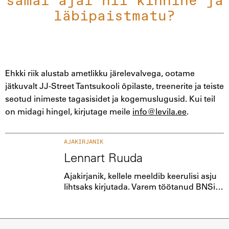
samal ajal nii kinnine ja
läbipaistmatu?
Ehkki riik alustab ametlikku järelevalvega, ootame
jätkuvalt JJ-Street Tantsukooli õpilaste, treenerite ja teiste
seotud inimeste tagasisidet ja kogemuslugusid. Kui teil
on midagi hingel, kirjutage meile
info@levila.ee
.
AJAKIRJANIK
Lennart Ruuda
Ajakirjanik, kellele meeldib keerulisi asju
lihtsaks kirjutada. Varem töötanud BNSis
ja Postimehes, lisaks teinud Kuku raadios
majandussaadet "Majandusruum".
Vahepeal proovinud kätt ka