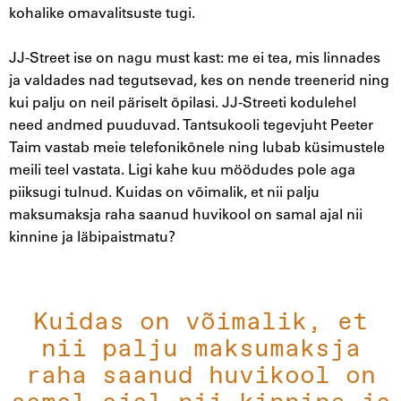
kohalike omavalitsuste tugi.
JJ-Street ise on nagu must kast: me ei tea, mis linnades
ja valdades nad tegutsevad, kes on nende treenerid ning
kui palju on neil päriselt õpilasi. JJ-Streeti kodulehel
need andmed puuduvad. Tantsukooli tegevjuht Peeter
Taim vastab meie telefonikõnele ning lubab küsimustele
meili teel vastata. Ligi kahe kuu möödudes pole aga
piiksugi tulnud. Kuidas on võimalik, et nii palju
maksumaksja raha saanud huvikool on samal ajal nii
kinnine ja läbipaistmatu?
Kuidas on võimalik, et
nii palju maksumaksja
raha saanud huvikool on