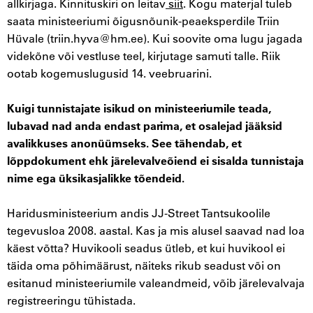
allkirjaga. Kinnituskiri on leitav
siit
. Kogu materjal tuleb
saata ministeeriumi õigusnõunik-peaeksperdile Triin
Hüvale (triin.hyva@hm.ee). Kui soovite oma lugu jagada
videkõne või vestluse teel, kirjutage samuti talle. Riik
ootab kogemuslugusid 14. veebruarini.
Kuigi tunnistajate isikud on ministeeriumile teada,
lubavad nad anda endast parima, et osalejad jääksid
avalikkuses anonüümseks. See tähendab, et
lõppdokument ehk järelevalveõiend ei sisalda tunnistaja
nime ega üksikasjalikke tõendeid.
Haridusministeerium andis JJ-Street Tantsukoolile
tegevusloa 2008. aastal. Kas ja mis alusel saavad nad loa
käest võtta? Huvikooli seadus ütleb, et kui huvikool ei
täida oma põhimäärust, näiteks rikub seadust või on
esitanud ministeeriumile valeandmeid, võib järelevalvaja
registreeringu tühistada.