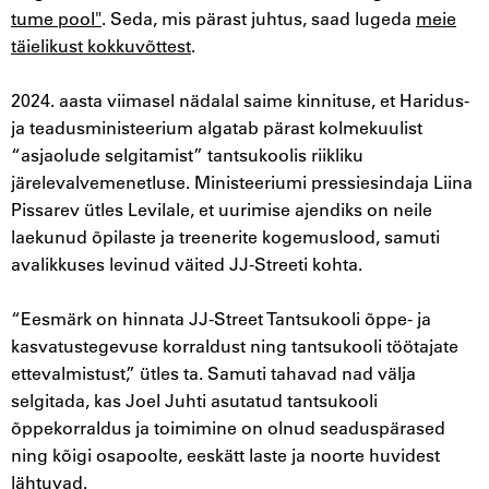
tume pool"
. Seda, mis pärast juhtus, saad lugeda
meie
täielikust kokkuvõttest
.
2024. aasta viimasel nädalal saime kinnituse, et Haridus-
ja teadusministeerium algatab pärast kolmekuulist
“asjaolude selgitamist” tantsukoolis riikliku
järelevalvemenetluse. Ministeeriumi pressiesindaja Liina
Pissarev ütles Levilale, et uurimise ajendiks on neile
laekunud õpilaste ja treenerite kogemuslood, samuti
avalikkuses levinud väited JJ-Streeti kohta.
“Eesmärk on hinnata JJ-Street Tantsukooli õppe- ja
kasvatustegevuse korraldust ning tantsukooli töötajate
ettevalmistust,” ütles ta. Samuti tahavad nad välja
selgitada, kas Joel Juhti asutatud tantsukooli
õppekorraldus ja toimimine on olnud seaduspärased
ning kõigi osapoolte, eeskätt laste ja noorte huvidest
lähtuvad.