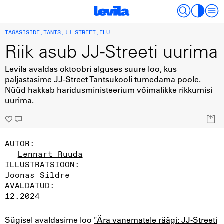
TAGASISIDE
,
TANTS
,
JJ-STREET
,
ELU
Riik asub JJ-Streeti uurima
Levila avaldas oktoobri alguses suure loo, kus
paljastasime JJ-Street Tantsukooli tumedama poole.
Nüüd hakkab haridusministeerium võimalikke rikkumisi
uurima.
AUTOR:
Lennart Ruuda
ILLUSTRATSIOON:
Joonas Sildre
AVALDATUD:
12.2024
Sügisel avaldasime loo
"Ära vanematele räägi: JJ-Streeti