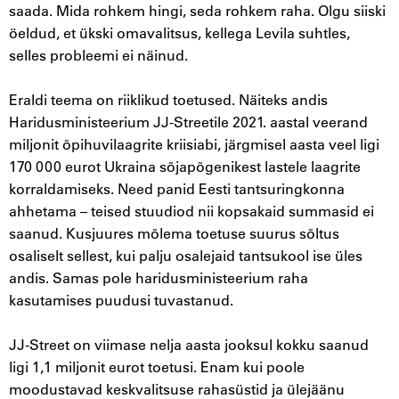
saada. Mida rohkem hingi, seda rohkem raha. Olgu siiski
öeldud, et ükski omavalitsus, kellega Levila suhtles,
selles probleemi ei näinud.
Eraldi teema on riiklikud toetused. Näiteks andis
Haridusministeerium JJ-Streetile 2021. aastal veerand
miljonit õpihuvilaagrite kriisiabi, järgmisel aasta veel ligi
170 000 eurot Ukraina sõjapõgenikest lastele laagrite
korraldamiseks. Need panid Eesti tantsuringkonna
ahhetama – teised stuudiod nii kopsakaid summasid ei
saanud. Kusjuures mõlema toetuse suurus sõltus
osaliselt sellest, kui palju osalejaid tantsukool ise üles
andis. Samas pole haridusministeerium raha
kasutamises puudusi tuvastanud.
JJ-Street on viimase nelja aasta jooksul kokku saanud
ligi 1,1 miljonit eurot toetusi. Enam kui poole
moodustavad keskvalitsuse rahasüstid ja ülejäänu