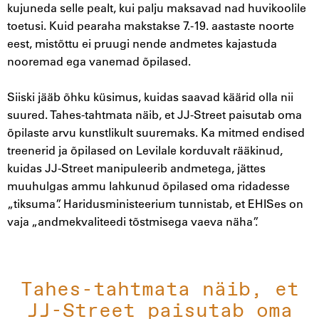
kujuneda selle pealt, kui palju maksavad nad huvikoolile
toetusi. Kuid pearaha makstakse 7.-19. aastaste noorte
eest, mistõttu ei pruugi nende andmetes kajastuda
nooremad ega vanemad õpilased.
Siiski jääb õhku küsimus, kuidas saavad käärid olla nii
suured. Tahes-tahtmata näib, et JJ-Street paisutab oma
õpilaste arvu kunstlikult suuremaks. Ka mitmed endised
treenerid ja õpilased on Levilale korduvalt rääkinud,
kuidas JJ-Street manipuleerib andmetega, jättes
muuhulgas ammu lahkunud õpilased oma ridadesse
„tiksuma”. Haridusministeerium tunnistab, et EHISes on
vaja „andmekvaliteedi tõstmisega vaeva näha”.
Tahes-tahtmata näib, et
JJ-Street paisutab oma