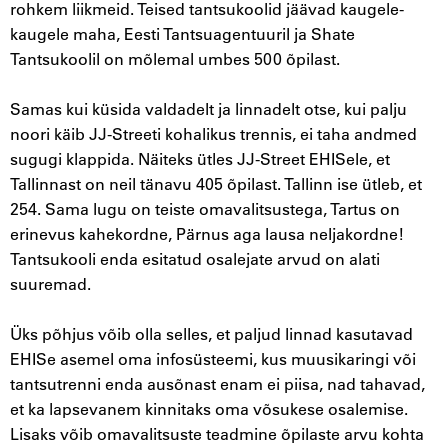
rohkem liikmeid. Teised tantsukoolid jäävad kaugele-
kaugele maha, Eesti Tantsuagentuuril ja Shate
Tantsukoolil on mõlemal umbes 500 õpilast.
Samas kui küsida valdadelt ja linnadelt otse, kui palju
noori käib JJ-Streeti kohalikus trennis, ei taha andmed
sugugi klappida. Näiteks ütles JJ-Street EHISele, et
Tallinnast on neil tänavu 405 õpilast. Tallinn ise ütleb, et
254. Sama lugu on teiste omavalitsustega, Tartus on
erinevus kahekordne, Pärnus aga lausa neljakordne!
Tantsukooli enda esitatud osalejate arvud on alati
suuremad.
Üks põhjus võib olla selles, et paljud linnad kasutavad
EHISe asemel oma infosüsteemi, kus muusikaringi või
tantsutrenni enda ausõnast enam ei piisa, nad tahavad,
et ka lapsevanem kinnitaks oma võsukese osalemise.
Lisaks võib omavalitsuste teadmine õpilaste arvu kohta