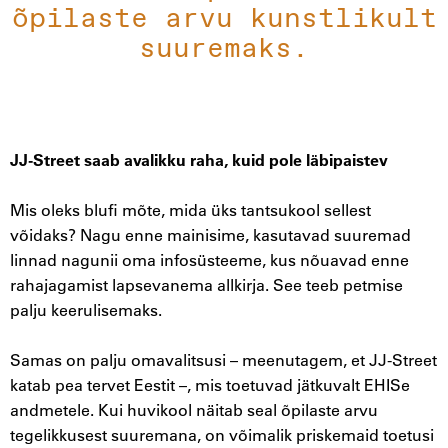
õpilaste arvu kunstlikult
suuremaks.
JJ-Street saab avalikku raha, kuid pole läbipaistev
Mis oleks blufi mõte, mida üks tantsukool sellest
võidaks? Nagu enne mainisime, kasutavad suuremad
linnad nagunii oma infosüsteeme, kus nõuavad enne
rahajagamist lapsevanema allkirja. See teeb petmise
palju keerulisemaks.
Samas on palju omavalitsusi – meenutagem, et JJ-Street
katab pea tervet Eestit –, mis toetuvad jätkuvalt EHISe
andmetele. Kui huvikool näitab seal õpilaste arvu
tegelikkusest suuremana, on võimalik priskemaid toetusi