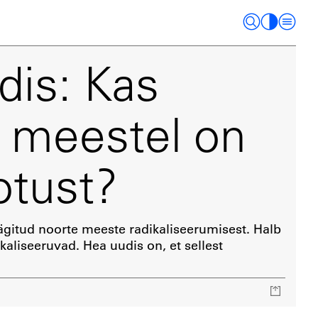
dis: Kas
l meestel on
otust?
äägitud noorte meeste radikaliseerumisest. Halb
kaliseeruvad. Hea uudis on, et sellest