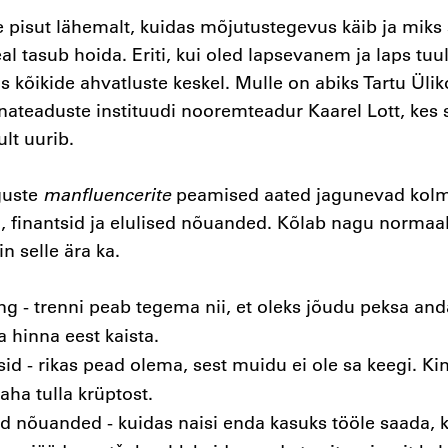
pisut lähemalt, kuidas mõjutustegevus käib ja miks s
al tasub hoida. Eriti, kui oled lapsevanem ja laps tuu
is kõikide ahvatluste keskel. Mulle on abiks Tartu Ülik
nateaduste instituudi nooremteadur Kaarel Lott, kes 
ult uurib.
guste
manfluencerite
peamised aated jagunevad kolm
, finantsid ja elulised nõuanded. Kõlab nagu normaal
in selle ära ka.
ng - trenni peab tegema nii, et oleks jõudu peksa and
a hinna eest kaista.
sid - rikas pead olema, sest muidu ei ole sa keegi. Kin
raha tulla krüptost.
ed nõuanded - kuidas naisi enda kasuks tööle saada, 