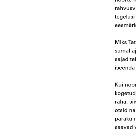
rahvusva
tegelas
eesmärk
Miks Ta
samal aj
sajad t
iseenda
Kui noor
kogetud 
raha, si
otsid na
paraku 
saavad v