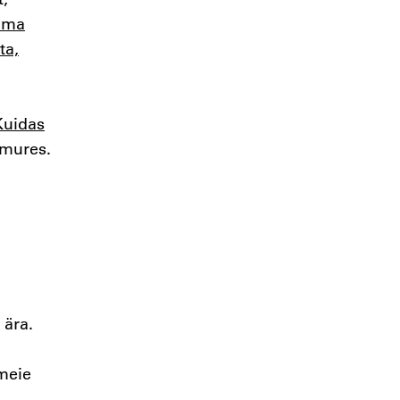
ilma
ta,
Kuidas
 mures.
 ära.
 meie