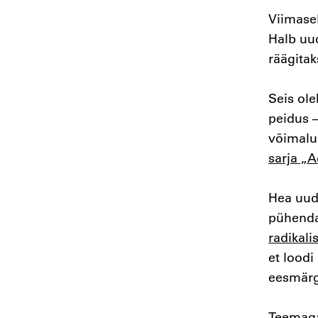
Viimasel
Halb uud
räägitak
Seis ole
peidus 
võimalu
sarja „
Hea uudi
pühenda
radikal
et loodi
eesmärg
Teemaga 