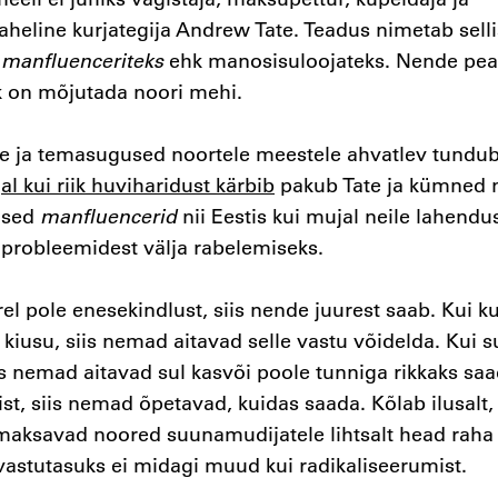
heline kurjategija Andrew Tate. Teadus nimetab selli
i
manfluenceriteks
ehk manosisuloojateks. Nende pe
 on mõjutada noori mehi.
te ja temasugused noortele meestele ahvatlev tundu
al kui riik huviharidust kärbib
pakub Tate ja kümned 
eised
manfluencerid
nii Eestis kui mujal neile lahendu
 probleemidest välja rabelemiseks.
el pole enesekindlust, siis nende juurest saab. Kui k
kiusu, siis nemad aitavad selle vastu võidelda. Kui s
is nemad aitavad sul kasvõi poole tunniga rikkaks saa
ist, siis nemad õpetavad, kuidas saada. Kõlab ilusalt,
maksavad noored suunamudijatele lihtsalt head raha 
astutasuks ei midagi muud kui radikaliseerumist.