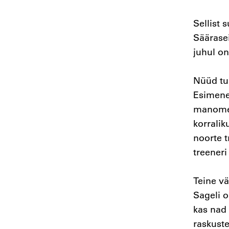
Sellist
Säärasei
juhul o
Nüüd tul
Esimene
manomees
korralik
noorte t
treener
Teine vä
Sageli 
kas nad 
raskuste