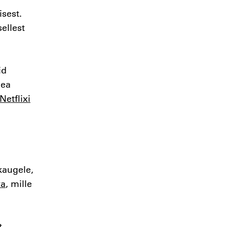
isest.
ellest
id
hea
Netflixi
kaugele,
va
, mille
t,