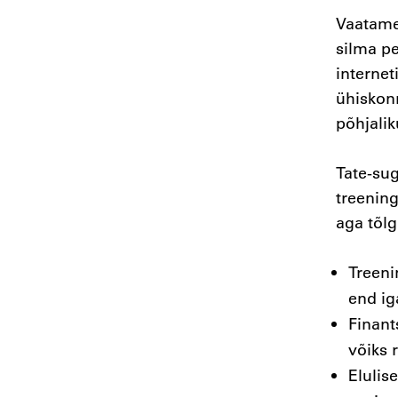
Vaatame 
silma pe
internet
ühiskon
põhjalik
Tate-su
treening
aga tõlg
Treeni
end ig
Finant
võiks 
Elulis