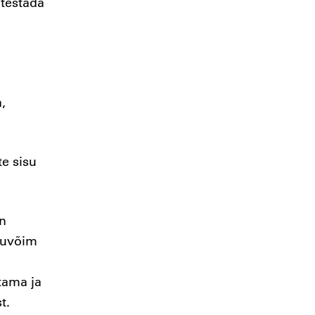
htestada
,
te sisu
on
juvõim
tama ja
t.