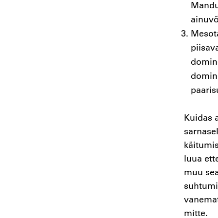
Mandun
ainuv
Mesota
piisav
domine
domine
paaris
Kuidas a
sarnasel
käitumis
luua ett
muu sea
suhtumin
vanemat
mitte.