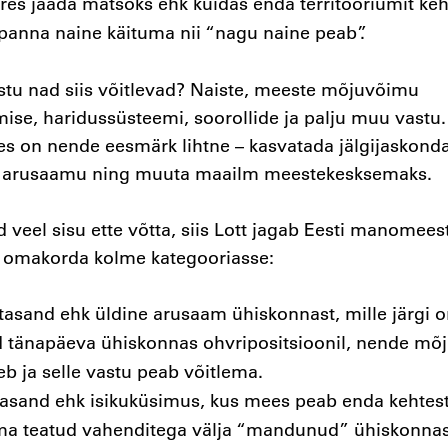
res jääda matšoks ehk kuidas enda territooriumit ke
s panna naine käituma nii “nagu naine peab”.
stu nad siis võitlevad? Naiste, meeste mõjuvõimu
se, haridussüsteemi, soorollide ja palju muu vastu.
es on nende eesmärk lihtne – kasvatada jälgijaskonda
a arusaamu ning muuta maailm meestekesksemaks.
 veel sisu ette võtta, siis Lott jagab Eesti manomees
s omakorda kolme kategooriasse:
asand ehk üldine arusaam ühiskonnast, mille järgi 
tänapäeva ühiskonnas ohvripositsioonil, nende mõ
b ja selle vastu peab võitlema.
asand ehk isikuküsimus, kus mees peab enda kehtes
ma teatud vahenditega välja “mandunud” ühiskonnas