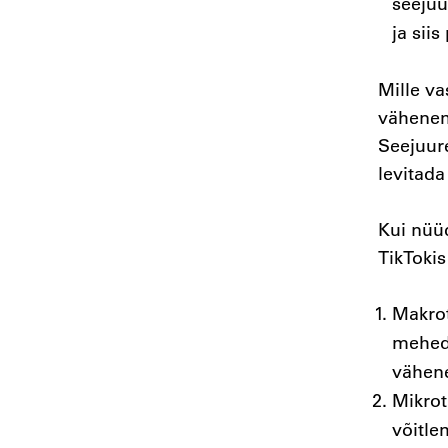
seejuu
ja sii
Mille va
vähenemi
Seejuur
levitad
Kui nüüd
TikToki
Makrot
mehed 
vähene
Mikrot
võitle