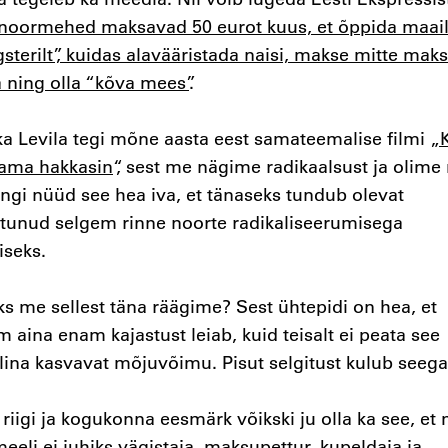
 noormehed maksavad 50 eurot kuus, et õppida maa
sterilt”, kuidas alavääristada naisi, makse mitte maks
 ning olla “kõva mees”
.
ka Levila tegi mõne aasta eest samateemalise filmi
„
ama hakkasin
“, sest me nägime radikaalsust ja olime
ngi nüüd see hea iva, et tänaseks tundub olevat
unud selgem rinne noorte radikaliseerumisega
iseks.
s me sellest täna räägime? Sest ühtepidi on hea, et
 aina enam kajastust leiab, kuid teisalt ei peata see
ina kasvavat mõjuvõimu. Pisut selgitust kulub seega
riigi ja kogukonna eesmärk võikski ju olla ka see, et
eeli ei juhiks vägistaja, maksupettur, kupeldaja ja