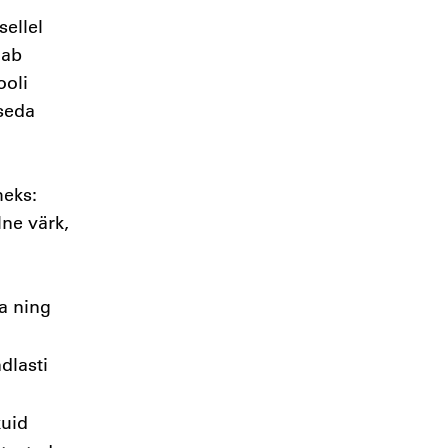
ellel
lab
ooli
seda
eks:
ne värk,
a ning
dlasti
kuid