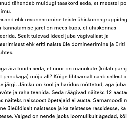
ud tähendab muidugi taaskord seda, et meestel po
õimu.
sand ehk resoneerumine teiste ühiskonnagruppideg
a kannatamise järel on mees küps, et ühiskonnas
erida. Sealt tulevad ideed juba vägivallast ja
erimisest ehk eriti naiste üle domineerimine ja Eriti
uhtes.
ga ära tunda seda, et noor on manokate (kõlab paraj
t panokaga) mõju all? Kõige lihtsamalt saab sellest a
e järgi. Järsku on kool ja haridus mõttetud, aga juba
evõte ja raha teenida. Seda räägivad näiteks 12-aasta
s näiteks naissoost õpetajaid ei austa. Samamoodi
e üleüldiselt naistesse ja ka teistesse rassidesse, ka
esse. Valged on nende jaoks loomulikult ägedad, kõ