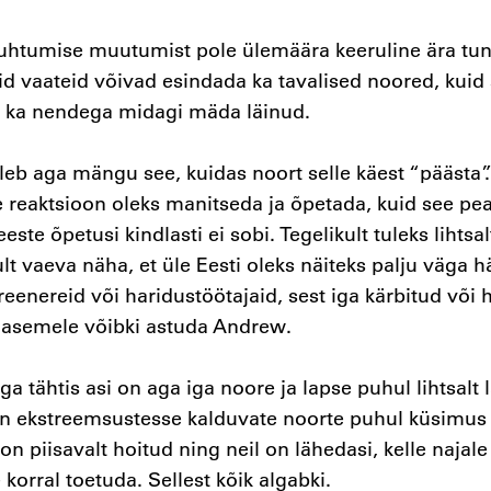
 suhtumise muutumist pole ülemäära keeruline ära tu
d vaateid võivad esindada ka tavalised noored, kuid s
n ka nendega midagi mäda läinud.
eb aga mängu see, kuidas noort selle käest “päästa”.
 reaktsioon oleks manitseda ja õpetada, kuid see pea
te õpetusi kindlasti ei sobi. Tegelikult tuleks lihtsal
ult vaeva näha, et üle Eesti oleks näiteks palju väga h
reenereid või haridustöötajaid, sest iga kärbitud või 
i asemele võibki astuda Andrew.
ga tähtis asi on aga iga noore ja lapse puhul lihtsalt
on ekstreemsustesse kalduvate noorte puhul küsimus 
on piisavalt hoitud ning neil on lähedasi, kelle najale
 korral toetuda. Sellest kõik algabki.