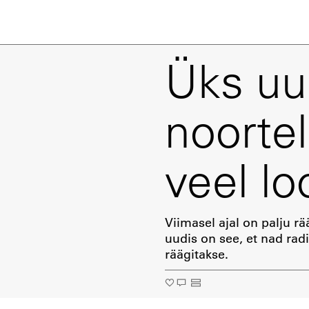
Üks uu
noorte
veel lo
Viimasel ajal on palju r
uudis on see, et nad radi
räägitakse.