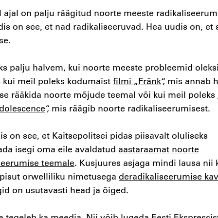
 ajal on palju räägitud noorte meeste radikaliseerum
is on see, et nad radikaliseeruvad. Hea uudis on, et s
se.
ks palju halvem, kui noorte meeste probleemid oleks
– kui meil poleks kodumaist
filmi „Fränk
“, mis annab 
se rääkida noorte mõjude teemal või kui meil poleks
Adolescence
“, mis räägib noorte radikaliseerumisest.
s on see, et Kaitsepolitsei pidas piisavalt oluliseks
da isegi oma eile avaldatud
aastaraamat noorte
iseerumise teemale
. Kusjuures asjaga mindi lausa nii 
 pisut orwelliliku nimetusega
deradikaliseerumise ka
id on usutavasti head ja õiged.
tegeleb ka meedia. Nii võib lugeda Eesti Ekspressis