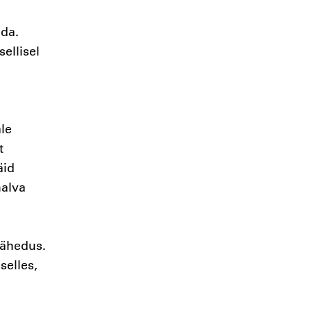
nda.
ellisel
le
t
äid
halva
 lähedus.
selles,