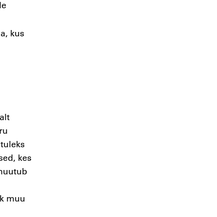
le
a, kus
alt
ru
 tuleks
sed, kes
 muutub
ik muu