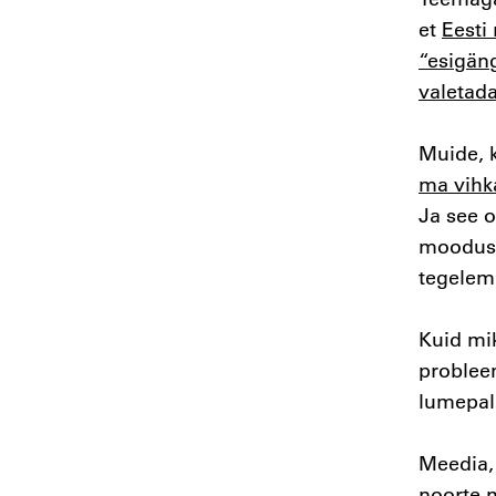
et
Eesti
“esigäng
valetada
Muide, 
ma vihk
Ja see o
moodust
tegelem
Kuid mik
probleem
lumepall
Meedia, 
noorte m