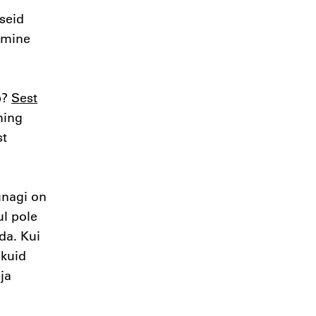
seid
amine
b?
Sest
ning
st
unagi on
ul pole
da. Kui
 kuid
ja