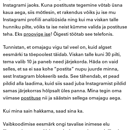
Instagrami jaoks. Kuna postituste tegemine võtab üsna
kaua aega, siis mõtlesin, et rakendus võiks ju ise mu
Instagrami profiili analüüsida ning kui ma viskan talle
hunniku pilte, võiks ta ise neist kümme valida ja postituse
teha. Eks
proovige ise
! Õigesti töötab see telefonis.
Tunnistan, et omajagu vigu tal veel on, kuid algset
eesmärki ta tõepoolest täidab. Viskan talle kuni 30 pilti,
tema valib 10 ja paneb need järjekorda. Häda on vaid
selles, et sa ei saa kohe “postita” nupu juurde minna,
sest Instagram blokeerib seda. See tähendab, et pead
pildid alla laadima, kuid siis saad juba Instagramist pildid
samas järjekorras hõlpsalt üles panna. Mina tegin oma
viimase
postituse
nii ja säästsin sellega omajagu aega.
Kui mina sain hakkama, saad sina ka.
Vaibkoodimise eesmärk ongi tavalise inimese elu