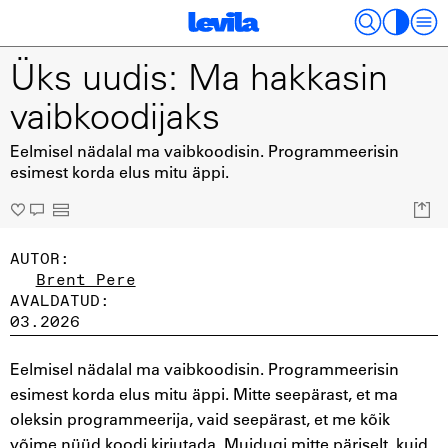
Üks uudis: Ma hakkasin
vaibkoodijaks
Eelmisel nädalal ma vaibkoodisin. Programmeerisin
esimest korda elus mitu äppi.
AUTOR:
Brent Pere
AVALDATUD:
03.2026
Eelmisel nädalal ma vaibkoodisin. Programmeerisin
esimest korda elus mitu äppi. Mitte seepärast, et ma
oleksin programmeerija, vaid seepärast, et me kõik
võime nüüd koodi kirjutada. Muidugi mitte päriselt, kuid