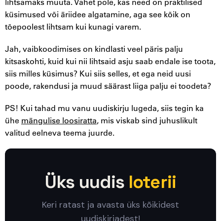
lihtsamaks muuta. Vahet pole, kas need on praktilised
küsimused või äriidee algatamine, aga see kõik on
tõepoolest lihtsam kui kunagi varem.
Jah, vaibkoodimises on kindlasti veel päris palju
kitsaskohti, kuid kui nii lihtsaid asju saab endale ise toota,
siis milles küsimus? Kui siis selles, et ega neid uusi
poode, rakendusi ja muud säärast liiga palju ei toodeta?
PS! Kui tahad mu vanu uudiskirju lugeda, siis tegin ka
ühe
mängulise loosiratta
, mis viskab sind juhuslikult
valitud eelneva teema juurde.