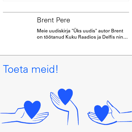
Brent Pere
Meie uudiskirja "Üks uudis" autor Brent
on töötanud Kuku Raadios ja Delfis ning
aeg ajalt tegutseb DJ-na.
Toeta meid!