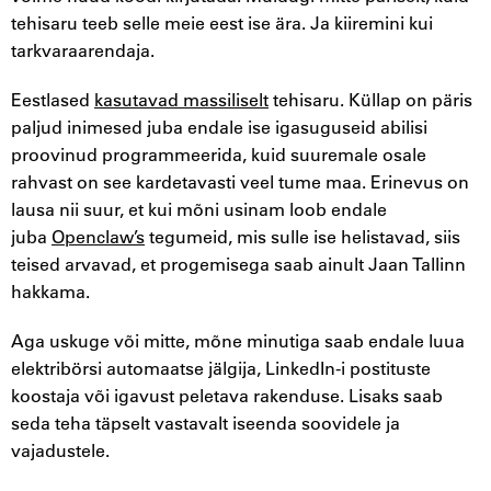
tehisaru teeb selle meie eest ise ära. Ja kiiremini kui
tarkvaraarendaja.
Eestlased
kasutavad massiliselt
tehisaru. Küllap on päris
paljud inimesed juba endale ise igasuguseid abilisi
proovinud programmeerida, kuid suuremale osale
rahvast on see kardetavasti veel tume maa. Erinevus on
lausa nii suur, et kui mõni usinam loob endale
juba
Openclaw’s
tegumeid, mis sulle ise helistavad, siis
teised arvavad, et progemisega saab ainult Jaan Tallinn
hakkama.
Aga uskuge või mitte, mõne minutiga saab endale luua
elektribörsi automaatse jälgija, LinkedIn-i postituste
koostaja või igavust peletava rakenduse. Lisaks saab
seda teha täpselt vastavalt iseenda soovidele ja
vajadustele.