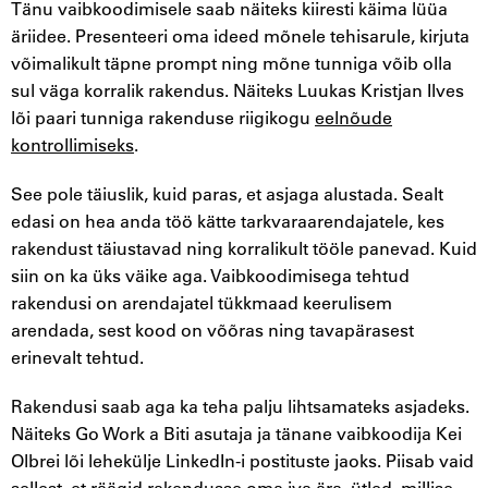
Tänu vaibkoodimisele saab näiteks kiiresti käima lüüa
äriidee. Presenteeri oma ideed mõnele tehisarule, kirjuta
võimalikult täpne prompt ning mõne tunniga võib olla
sul väga korralik rakendus. Näiteks Luukas Kristjan Ilves
lõi paari tunniga rakenduse riigikogu
eelnõude
kontrollimiseks
.
See pole täiuslik, kuid paras, et asjaga alustada. Sealt
edasi on hea anda töö kätte tarkvaraarendajatele, kes
rakendust täiustavad ning korralikult tööle panevad. Kuid
siin on ka üks väike aga. Vaibkoodimisega tehtud
rakendusi on arendajatel tükkmaad keerulisem
arendada, sest kood on võõras ning tavapärasest
erinevalt tehtud.
Rakendusi saab aga ka teha palju lihtsamateks asjadeks.
Näiteks Go Work a Biti asutaja ja tänane vaibkoodija Kei
Olbrei lõi lehekülje LinkedIn-i postituste jaoks. Piisab vaid
sellest, et
räägid rakendusse oma iva ära
, ütled, millise