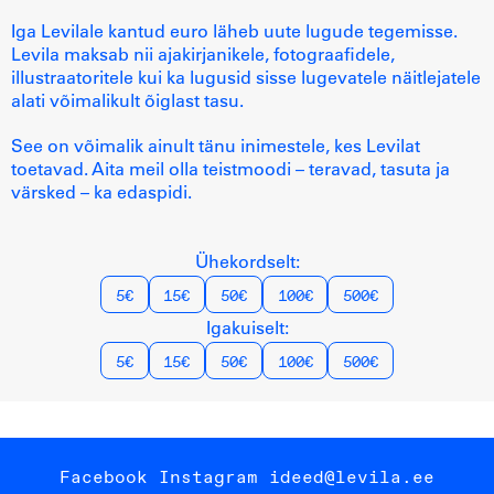
Iga Levilale kantud euro läheb uute lugude tegemisse.
Levila maksab nii ajakirjanikele, fotograafidele,
illustraatoritele kui ka lugusid sisse lugevatele näitlejatele
alati võimalikult õiglast tasu.
See on võimalik ainult tänu inimestele, kes Levilat
toetavad. Aita meil olla teistmoodi – teravad, tasuta ja
värsked – ka edaspidi.
Ühekordselt:
5€
15€
50€
100€
500€
Igakuiselt:
5€
15€
50€
100€
500€
Facebook
Instagram
ideed@levila.ee