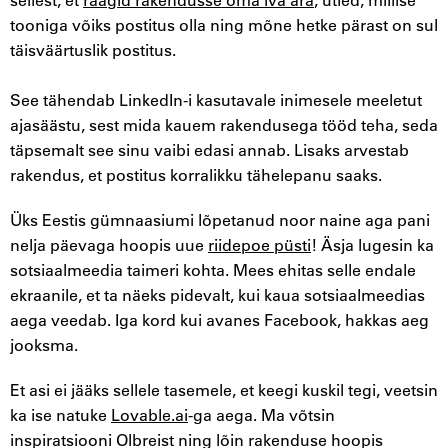
tooniga võiks postitus olla ning mõne hetke pärast on sul
täisväärtuslik postitus.
See tähendab LinkedIn-i kasutavale inimesele meeletut
ajasäästu, sest mida kauem rakendusega tööd teha, seda
täpsemalt see sinu vaibi edasi annab. Lisaks arvestab
rakendus, et postitus korralikku tähelepanu saaks.
Üks Eestis gümnaasiumi lõpetanud noor naine aga pani
nelja päevaga hoopis uue
riidepoe püsti
! Äsja lugesin ka
sotsiaalmeedia taimeri kohta. Mees ehitas selle endale
ekraanile, et ta näeks pidevalt, kui kaua sotsiaalmeedias
aega veedab. Iga kord kui avanes Facebook, hakkas aeg
jooksma.
Et asi ei jääks sellele tasemele, et keegi kuskil tegi, veetsin
ka ise natuke
Lovable.ai
-ga aega. Ma võtsin
inspiratsiooni Olbreist ning lõin rakenduse hoopis