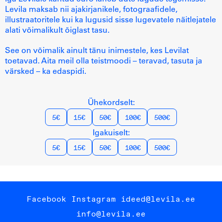
Levila maksab nii ajakirjanikele, fotograafidele,
illustraatoritele kui ka lugusid sisse lugevatele näitlejatele
alati võimalikult õiglast tasu.
See on võimalik ainult tänu inimestele, kes Levilat
toetavad. Aita meil olla teistmoodi – teravad, tasuta ja
värsked – ka edaspidi.
Ühekordselt:
5€
15€
50€
100€
500€
Igakuiselt:
5€
15€
50€
100€
500€
Facebook
Instagram
ideed@levila.ee
info@levila.ee