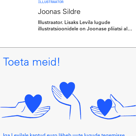
ILLUSTRAATOR
Joonas Sildre
Illustraator. Lisaks Levila lugude
illustratsioonidele on Joonase pliiatsi alt
tulnud ka Arvo Pärdi elulookoomiks
“Kahe heli vahel”.
Toeta meid!
Iga Levilale kantud euro läheb uute lugude tegemisse.