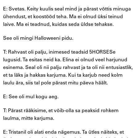
E: Svetas. Keity kuulis seal mind ja pärast võttis minuga
ühendust, et koostööd teha. Ma ei olnud üksi teinud
laive. Ma ei teadnud, kuidas seda üldse tehakse.
See oli mingi Halloweeni pidu.
T: Rahvast oli palju, inimesed teadsid 5HORSESe
lugusid. Ta esitas neid ka. Elina ei olnud veel harjunud
esinema. Seal oli nii palju rahvast ja ta oli nii entusiastlik,
et ta läks ja hakkas karjuma. Kui ta karjub need kolm
laulu ära, siis tal pole pärast mitu päeva häält.
E: See oli mul kogu aeg.
T: Pärast rääkisime, et võib-olla sa peaksid rohkem
laulma, mitte karjuma.
E: Tristanil oli alati enda nägemus. Ta ütles näiteks, et