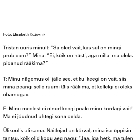
Foto: Elisabeth Kužovnik
Tristan uuris minult: “Sa oled vait, kas sul on mingi
probleem?” Mina: “Ei, kõik on hästi, aga millal ma oleks
pidanud rääkima?”
T: Minu nägemus oli jälle see, et kui keegi on vait, siis
mina peangi selle ruumi täis rääkima, et kellelgi ei oleks
ebamugav.
E: Minu meelest ei olnud keegi peale minu kordagi vait!
Ma ei jõudnud ühtegi sõna öelda.
Ülikoolis oli sama. Näitlejad on kõrval, mina ise õppisin
tantsu, kõik olid kogu aeg nagu: "Jaa, iga hetk, ma tulen