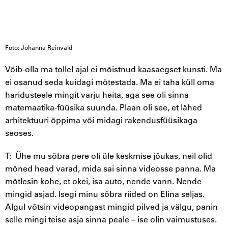
Foto: Johanna Reinvald
Võib-olla ma tollel ajal ei mõistnud kaasaegset kunsti. Ma
ei osanud seda kuidagi mõtestada. Ma ei taha küll oma
haridusteele mingit varju heita, aga see oli sinna
matemaatika-füüsika suunda. Plaan oli see, et lähed
arhitektuuri õppima või midagi rakendusfüüsikaga
seoses.
T: Ühe mu sõbra pere oli üle keskmise jõukas, neil olid
mõned head varad, mida sai sinna videosse panna. Ma
mõtlesin kohe, et okei, isa auto, nende vann. Nende
mingid asjad. Isegi minu sõbra riided on Elina seljas.
Algul võtsin videopangast mingid pilved ja välgu, panin
selle mingi teise asja sinna peale – ise olin vaimustuses.