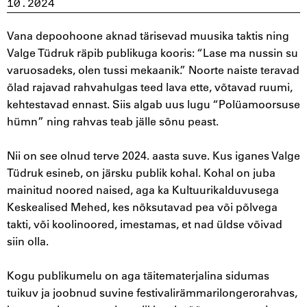
10.2024
Vana depoohoone aknad tärisevad muusika taktis ning
Valge Tüdruk räpib publikuga kooris: “Lase ma nussin su
varuosadeks, olen tussi mekaanik.” Noorte naiste teravad
õlad rajavad rahvahulgas teed lava ette, võtavad ruumi,
kehtestavad ennast. Siis algab uus lugu “Polüamoorsuse
hümn” ning rahvas teab jälle sõnu peast.
Nii on see olnud terve 2024. aasta suve. Kus iganes Valge
Tüdruk esineb, on järsku publik kohal. Kohal on juba
mainitud noored naised, aga ka Kultuurikalduvusega
Keskealised Mehed, kes nõksutavad pea või põlvega
takti, või koolinoored, imestamas, et nad üldse võivad
siin olla.
Kogu publikumelu on aga täitematerjalina sidumas
tuikuv ja joobnud suvine festivalirämmarilongerorahvas,