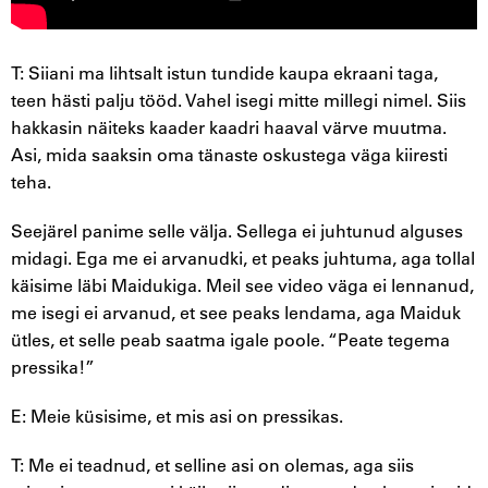
T: Siiani ma lihtsalt istun tundide kaupa ekraani taga,
teen hästi palju tööd. Vahel isegi mitte millegi nimel. Siis
hakkasin näiteks kaader kaadri haaval värve muutma.
Asi, mida saaksin oma tänaste oskustega väga kiiresti
teha.
Seejärel panime selle välja. Sellega ei juhtunud alguses
midagi. Ega me ei arvanudki, et peaks juhtuma, aga tollal
käisime läbi Maidukiga. Meil see video väga ei lennanud,
me isegi ei arvanud, et see peaks lendama, aga Maiduk
ütles, et selle peab saatma igale poole. “Peate tegema
pressika!”
E: Meie küsisime, et mis asi on pressikas.
T: Me ei teadnud, et selline asi on olemas, aga siis