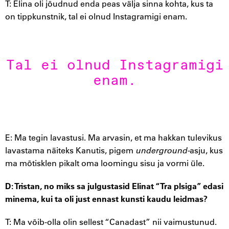
T: Elina oli jõudnud enda peas välja sinna kohta, kus ta
on tippkunstnik, tal ei olnud Instagramigi enam.
Tal ei olnud Instagramigi
enam.
E: Ma tegin lavastusi. Ma arvasin, et ma hakkan tulevikus
lavastama näiteks Kanutis, pigem
underground-
asju, kus
ma mõtisklen pikalt oma loomingu sisu ja vormi üle.
D: Tristan, no miks sa julgustasid Elinat “Tra plsiga” edasi
minema, kui ta oli just ennast kunsti kaudu leidmas?
T: Ma võib-olla olin sellest “Canadast” nii vaimustunud.