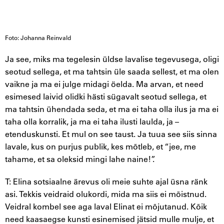
Foto: Johanna Reinvald
Ja see, miks ma tegelesin üldse lavalise tegevusega, oligi
seotud sellega, et ma tahtsin üle saada sellest, et ma olen
vaikne ja ma ei julge midagi öelda. Ma arvan, et need
esimesed laivid olidki hästi sügavalt seotud sellega, et
ma tahtsin ühendada seda, et ma ei taha olla ilus ja ma ei
taha olla korralik, ja ma ei taha ilusti laulda, ja –
etenduskunsti. Et mul on see taust. Ja tuua see siis sinna
lavale, kus on purjus publik, kes mõtleb, et “jee, me
tahame, et sa oleksid mingi lahe naine!”.
T: Elina sotsiaalne ärevus oli meie suhte ajal üsna ränk
asi. Tekkis veidraid olukordi, mida ma siis ei mõistnud.
Veidral kombel see aga laval Elinat ei mõjutanud. Kõik
need kaasaegse kunsti esinemised jätsid mulle mulje, et