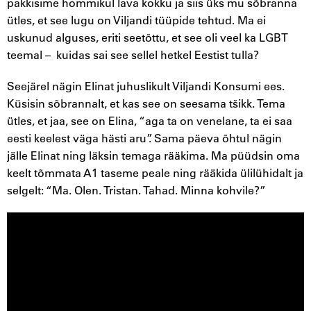
pakkisime hommikul lava kokku ja siis üks mu sõbranna
ütles, et see lugu on Viljandi tüüpide tehtud. Ma ei
uskunud alguses, eriti seetõttu, et see oli veel ka LGBT
teemal – kuidas sai see sellel hetkel Eestist tulla?
Seejärel nägin Elinat juhuslikult Viljandi Konsumi ees.
Küsisin sõbrannalt, et kas see on seesama tšikk. Tema
ütles, et jaa, see on Elina, “aga ta on venelane, ta ei saa
eesti keelest väga hästi aru”. Sama päeva õhtul nägin
jälle Elinat ning läksin temaga rääkima. Ma püüdsin oma
keelt tõmmata A1 taseme peale ning rääkida ülilühidalt ja
selgelt: “Ma. Olen. Tristan. Tahad. Minna kohvile?”