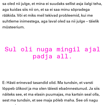
sa oled nii julge, et mina ei suudaks sellist asja iialgi teha,
aga kuidas siis nii on, et sa ei saa minu sõpradega
rääkida. Või et miks meil tekivad probleemid, kui me
suhtleme inimestega, aga laval oled sa nii julge – täielik
müsteerium.
Sul oli nuga mingil ajal
padja all.
E: Hästi erinevad tasandid olid. Ma tundsin, et varsti
lõppeb ülikool ja ma olen täiesti ebaõnnestunud. Ja siis
näiteks see, et ma elasin puumajas, ma kartsin seal olla,
sest ma tundsin, et see maja põleb maha. See oli nagu