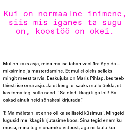
Kui on normaalne inimene,
siis mis iganes ta sugu
on, koostöö on okei.
Mul on kaks asja, mida ma ise tahan veel ära õppida –
miksimine ja masterdamine. Et mul ei oleks selleks
mingit meest tarvis. Eeskujuks on Maris Pihlap, kes teeb
täiesti ise oma asju. Ja et keegi ei saaks mulle öelda, et
kas tema tegi sulle need. “Sa oled ikkagi liiga loll! Sa
oskad ainult neid sõnakesi kirjutada.”
T: Ma mäletan, et enne oli ka selliseid küsimusi. Mingeid
lugusid me ikkagi kirjutasime koos. Sina tegid enamiku
mussi, mina tegin enamiku videost, aga nii laulu kui