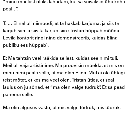
“minu meelest oleks lahedam, kui sa seisaksid ühe koha
peal…”.
T: … Elinal oli niimoodi, et ta hakkab karjuma, ja siis ta
karjub siin ja siis ta karjub siin (Tristan hüppab mööda
Levila kontorit ringi ning demonstreerib, kuidas Elina
publiku ees hüppab).
E: Ma tahtsin veel rääkida sellest, kuidas see nimi tuli.
Meil oli vaja artistinime. Ma proovisin mõelda, et mis on
minu nimi peale selle, et ma olen Elina. Mul ei ole ühtegi
teist mõtet, et kes ma veel olen. Tristan ütles, et seal
laulus on ju sõnad, et “ma olen valge tüdruk”. Et sa pead
panema selle.
Ma olin alguses vastu, et mis valge tüdruk, mis tüdruk.