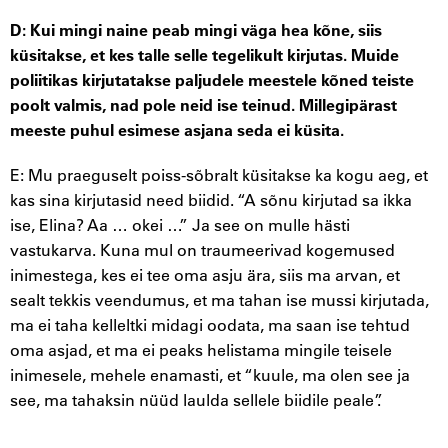
D: Kui mingi naine peab mingi väga hea kõne, siis
küsitakse, et kes talle selle tegelikult kirjutas. Muide
poliitikas kirjutatakse paljudele meestele kõned teiste
poolt valmis, nad pole neid ise teinud. Millegipärast
meeste puhul esimese asjana seda ei küsita.
E: Mu praeguselt poiss-sõbralt küsitakse ka kogu aeg, et
kas sina kirjutasid need biidid. “A sõnu kirjutad sa ikka
ise, Elina? Aa … okei …” Ja see on mulle hästi
vastukarva. Kuna mul on traumeerivad kogemused
inimestega, kes ei tee oma asju ära, siis ma arvan, et
sealt tekkis veendumus, et ma tahan ise mussi kirjutada,
ma ei taha kelleltki midagi oodata, ma saan ise tehtud
oma asjad, et ma ei peaks helistama mingile teisele
inimesele, mehele enamasti, et “kuule, ma olen see ja
see, ma tahaksin nüüd laulda sellele biidile peale”.