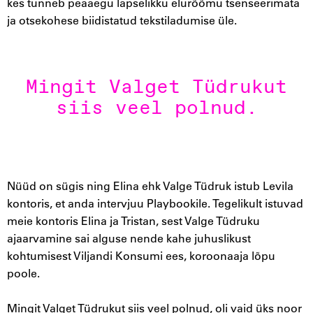
kes tunneb peaaegu lapselikku elurõõmu tsenseerimata
ja otsekohese biidistatud tekstiladumise üle.
Mingit Valget Tüdrukut
siis veel polnud.
Nüüd on sügis ning Elina ehk Valge Tüdruk istub Levila
kontoris, et anda intervjuu Playbookile. Tegelikult istuvad
meie kontoris Elina ja Tristan, sest Valge Tüdruku
ajaarvamine sai alguse nende kahe juhuslikust
kohtumisest Viljandi Konsumi ees, koroonaaja lõpu
poole.
Mingit Valget Tüdrukut siis veel polnud, oli vaid üks noor