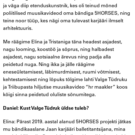
ja väga diip etenduskunstnik, kes oli teinud mõned
poliitilised muusikavideod oma bändiga 5HORSES, ning
teine noor tüüp, kes nägi oma tulevast karjääri ilmselt
arhitektuuris.
Me räägime Elina ja Tristaniga täna headest asjadest,
nagu looming, koostöö ja sõprus, ning halbadest
asjadest, nagu sotsiaalne ärevus ning padja alla
peidetud nuga. Ning ikka ja jälle räägime
eneseületamisest, läbimurdmisest, ruumi võtmisest,
kehtestamisest ning lõpuks tõlgime lahti Valge Tüdruku
ja Triibupasta hiljutise muusikavideo “hr maakler” koos
kõigi sinna peidetud oluliste sõnumitega.
Daniel: Kust Valge Tüdruk üldse tuleb?
Elina: Pärast 2019. aastal alanud 5HORSES projekti jätkas
mu bändikaaslane Jaan karjääri balletitantsijana, mina