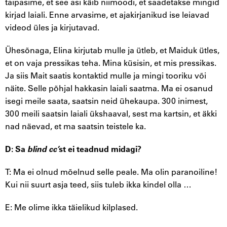
taipasime, et see asi käib niimoodi, et saadetakse mingid
kirjad laiali. Enne arvasime, et ajakirjanikud ise leiavad
videod üles ja kirjutavad.
Ühesõnaga, Elina kirjutab mulle ja ütleb, et Maiduk ütles,
et on vaja pressikas teha. Mina küsisin, et mis pressikas.
Ja siis Mait saatis kontaktid mulle ja mingi tooriku või
näite. Selle põhjal hakkasin laiali saatma. Ma ei osanud
isegi meile saata, saatsin neid ühekaupa. 300 inimest,
300 meili saatsin laiali ükshaaval, sest ma kartsin, et äkki
nad näevad, et ma saatsin teistele ka.
D: Sa
blind cc’
st ei teadnud midagi?
T: Ma ei olnud mõelnud selle peale. Ma olin paranoiline!
Kui nii suurt asja teed, siis tuleb ikka kindel olla …
E: Me olime ikka täielikud kilplased.