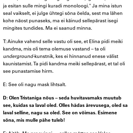
ja esitan sulle mingi kuradi monoloogi." Ja mina istun
seal vaikselt, ei julge ühtegi sõna öelda, sest ma lähen
kohe näost punaseks, ma ei käinud sellepärast isegi
mingites tundides. Ma ei saanud minna.
T: Ainuke vahend selle vastu oli see, et Elina pidi meiki
kandma, mis oli tema olemuse vastand – ta oli
underground-
kunstnik, kes ei hinnanud enese välist
kaunistamist. Ta pidi kandma meiki sellepärast, et tal oli
see punastamise hirm.
E: See oli nagu mask lihtsalt.
D: Olen Tristaniga nõus – seda huvitavamaks muutub
see, kuidas sa laval oled. Olles hädas ärevusega, oled sa
laval selline, nagu sa oled. See on võimas. Esimene
sõna, mis mulle pähe tuleb!