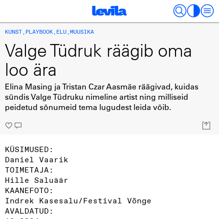
KUNST
,
PLAYBOOK
,
ELU
,
MUUSIKA
Valge Tüdruk räägib oma
loo ära
Elina Masing ja Tristan Czar Aasmäe räägivad, kuidas
sündis Valge Tüdruku nimeline artist ning milliseid
peidetud sõnumeid tema lugudest leida võib.
KÜSIMUSED:
Daniel Vaarik
TOIMETAJA:
Hille Saluäär
KAANEFOTO:
Indrek Kasesalu/Festival Võnge
AVALDATUD: