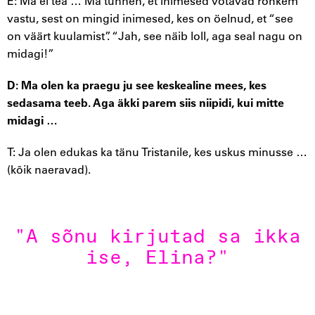
E: Ma ei tea … Ma tunnen, et inimesed võtavad rohkem
vastu, sest on mingid inimesed, kes on öelnud, et “see
on väärt kuulamist”. “Jah, see näib loll, aga seal nagu on
midagi!”
D: Ma olen ka praegu ju see keskealine mees, kes
sedasama teeb. Aga äkki parem siis niipidi, kui mitte
midagi …
T: Ja olen edukas ka tänu Tristanile, kes uskus minusse …
(kõik naeravad).
"A sõnu kirjutad sa ikka
ise, Elina?"