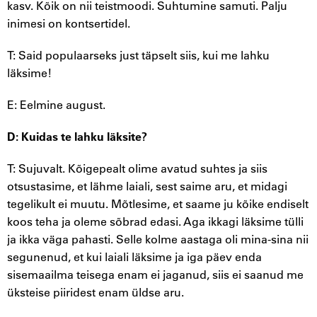
kasv. Kõik on nii teistmoodi. Suhtumine samuti. Palju
inimesi on kontsertidel.
T: Said populaarseks just täpselt siis, kui me lahku
läksime!
E: Eelmine august.
D: Kuidas te lahku läksite?
T: Sujuvalt. Kõigepealt olime avatud suhtes ja siis
otsustasime, et lähme laiali, sest saime aru, et midagi
tegelikult ei muutu. Mõtlesime, et saame ju kõike endiselt
koos teha ja oleme sõbrad edasi. Aga ikkagi läksime tülli
ja ikka väga pahasti. Selle kolme aastaga oli mina-sina nii
segunenud, et kui laiali läksime ja iga päev enda
sisemaailma teisega enam ei jaganud, siis ei saanud me
üksteise piiridest enam üldse aru.