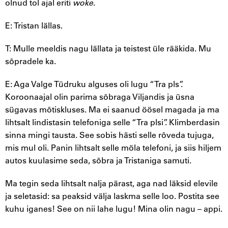
olnud tol ajal eriti
woke
.
E: Tristan lällas.
T: Mulle meeldis nagu lällata ja teistest üle rääkida. Mu
sõpradele ka.
E: Aga Valge Tüdruku alguses oli lugu “Tra pls”.
Koroonaajal olin parima sõbraga Viljandis ja üsna
sügavas mõtiskluses. Ma ei saanud öösel magada ja ma
lihtsalt lindistasin telefoniga selle “Tra plsi”. Klimberdasin
sinna mingi tausta. See sobis hästi selle rõveda tujuga,
mis mul oli. Panin lihtsalt selle möla telefoni, ja siis hiljem
autos kuulasime seda, sõbra ja Tristaniga samuti.
Ma tegin seda lihtsalt nalja pärast, aga nad läksid elevile
ja seletasid: sa peaksid välja laskma selle loo. Postita see
kuhu iganes! See on nii lahe lugu! Mina olin nagu – appi.