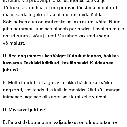
E: Aitäh. Ma proovingi … selles mõttes see Valge
Tüdruku asi on hea, et ma proovin tõestada endale, et
ma ei karda tegelikult. Ja et mul on, mida öelda.
Sotsiaalses elus on mul raske selleks ruumi võtta. Nüüd
juba paremini, kuid see oleneb perioodist. Laval on mulle
antud ruum – võta ja tee! Ma tahan kasutada seda
võimalust.
D: See ring inimesi, kes Valget Tüdrukut fännas, hakkas
kasvama. Tekkisid kriitikud, kes fännasid. Kuidas see
juhtus?
E: Mulle tundub, et alguses oli ikka hästi pikalt väike
ringkond, kes teadsid ja kellele meeldis. Olid küll mingid
inimesed, aga see oli suhteliselt kuni selle suveni.
D: Mis suvel juhtus?
E: Pärast debüütalbumi väljatulekut on olnud totaalne