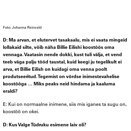
Foto: Johanna Reinvald
D: Ma arvan, et elutervet tasakaalu, mis ei vaata mingeid
lollakaid silte, võib näha Billie Eilishi koostöös oma
vennaga. Vaatasin nende dokki, kust tuli välja, et vend
teeb väga palju tööd taustal, kuid keegi ju tegelikult ei
arva, et Billie Eilish on kuidagi oma venna poolt
produtseeritud. Tegemist on võrdse inimestevahelise
koostööga … Miks peaks neid hindama ja kaaluma
eraldi?
E: Kui on normaalne inimene, siis mis iganes ta sugu on,
koostöö on okei.
D: Kus Valge Tüdruku esimene laiv oli?