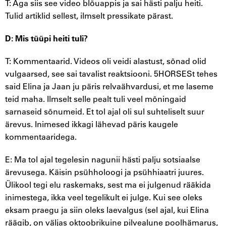
T: Aga siis see video blõuappis ja sai hästi palju heiti.
Tulid artiklid sellest, ilmselt pressikate pärast.
D: Mis tüüpi heiti tuli?
T: Kommentaarid. Videos oli veidi alastust, sõnad olid
vulgaarsed, see sai tavalist reaktsiooni. 5HORSESt tehes
said Elina ja Jaan ju päris relvaähvardusi, et me laseme
teid maha. Ilmselt selle pealt tuli veel mõningaid
sarnaseid sõnumeid. Et tol ajal oli sul suhteliselt suur
ärevus. Inimesed ikkagi lähevad päris kaugele
kommentaaridega.
E: Ma tol ajal tegelesin nagunii hästi palju sotsiaalse
ärevusega. Käisin psühholoogi ja psühhiaatri juures.
Ülikool tegi elu raskemaks, sest ma ei julgenud rääkida
inimestega, ikka veel tegelikult ei julge. Kui see oleks
eksam praegu ja siin oleks laevalgus (sel ajal, kui Elina
räägib, on väljas oktoobrikuine pilvealune poolhämarus,