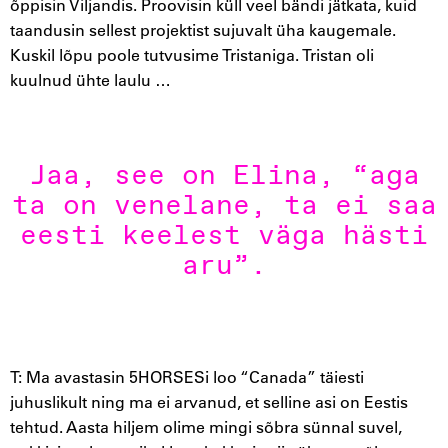
õppisin Viljandis. Proovisin küll veel bändi jätkata, kuid
taandusin sellest projektist sujuvalt üha kaugemale.
Kuskil lõpu poole tutvusime Tristaniga. Tristan oli
kuulnud ühte laulu …
Jaa, see on Elina, “aga
ta on venelane, ta ei saa
eesti keelest väga hästi
aru”.
T: Ma avastasin 5HORSESi loo “Canada” täiesti
juhuslikult ning ma ei arvanud, et selline asi on Eestis
tehtud. Aasta hiljem olime mingi sõbra sünnal suvel,