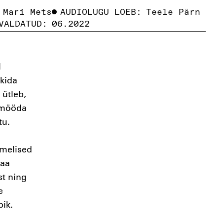
 Mari Mets
AUDIOLUGU LOEB:
Teele Pärn
VALDATUD:
06.2022
l
kkida
ütleb,
e mööda
ttu.
imelised
saa
st ning
e
ik.