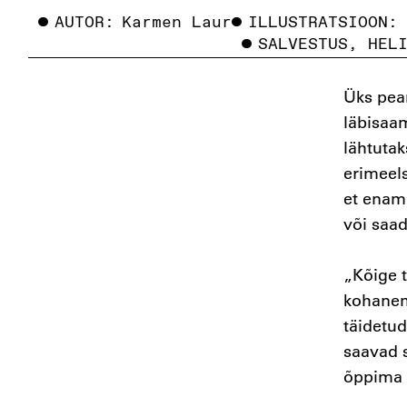
AUTOR:
Karmen Laur
ILLUSTRATSIOON:
SALVESTUS, HEL
Üks pea
läbisaam
lähtutak
erimeel
et enama
või saad
„Kõige t
kohanema
täidetud
saavad 
õppima 