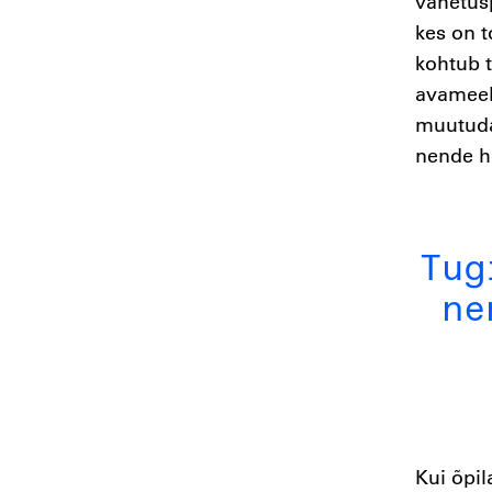
vahetusp
kes on t
kohtub t
avameels
muutuda 
nende h
Tug
ne
Kui õpil