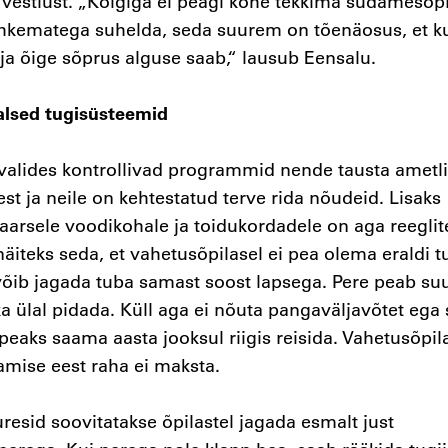
 vestlust. „Kõigiga ei peagi kohe tekkima südamesõp
hkematega suhelda, seda suurem on tõenäosus, et ku
ja õige sõprus alguse saab,“ lausub Eensalu.
lsed tugisüsteemid
 valides kontrollivad programmid nende tausta ametli
test ja neile on kehtestatud terve rida nõudeid. Lisaks
arsele voodikohale ja toidukordadele on aga reeglit
äiteks seda, et vahetusõpilasel ei pea olema eraldi t
 võib jagada tuba samast soost lapsega. Pere peab s
ka ülal pidada. Küll aga ei nõuta pangaväljavõtet ega 
peaks saama aasta jooksul riigis reisida. Vahetusõpil
amise eest raha ei maksta.
esid soovitatakse õpilastel jagada esmalt just