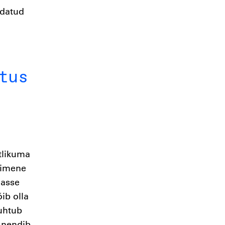
ldatud
tus
tlikuma
nimene
masse
ib olla
juhtub
 nendib,