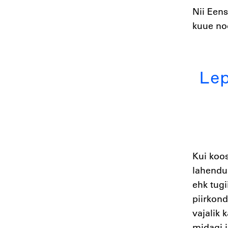
Nii Een
kuue no
Le
Kui koos
lahendu
ehk tugi
piirkond
vajalik 
midagi i