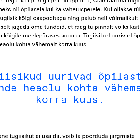
erega. Kui perega pole klapp hea, saab rääkida tugii
oeks nii õpilasele kui ka vahetusperele. Kui ollakse tül
ugiisik kõigi osapooltega ning palub neil võimalikult 
elt jagada oma tundeid, et räägitu pinnalt võiks kä
kõigile meelepärases suunas. Tugiisikud uurivad õpi
eaolu kohta vähemalt korra kuus.
iisikud uurivad õpilas
nde heaolu kohta vähem
korra kuus.
ane tugiisikut ei usalda, võib ta pöörduda järgmiste