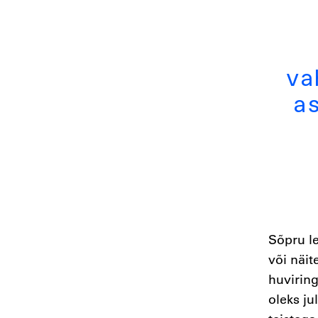
va
a
Sõpru le
või näit
huviring
oleks ju