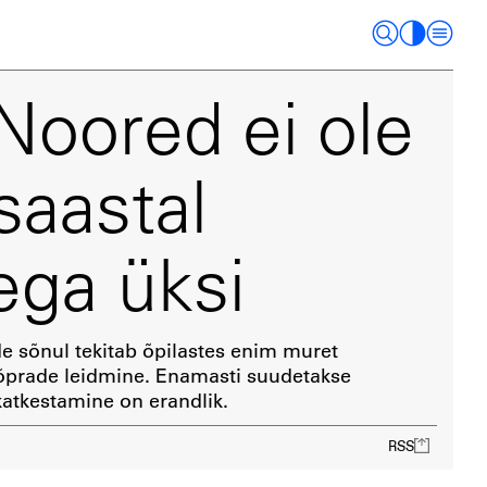
 Noored ei ole
saastal
ga üksi
e sõnul tekitab õpilastes enim muret
õprade leidmine. Enamasti suudetakse
atkestamine on erandlik.
RSS