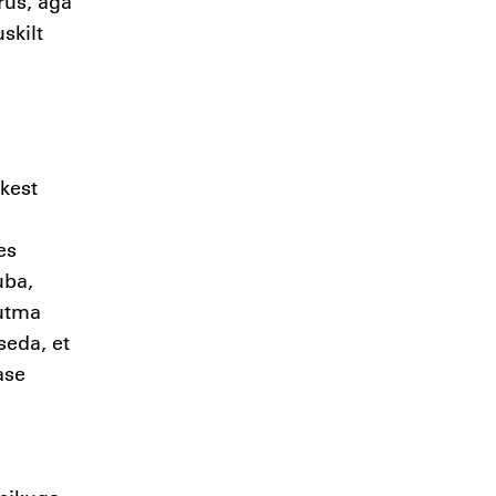
rus, aga
skilt
kest
es
uba,
uutma
seda, et
ase