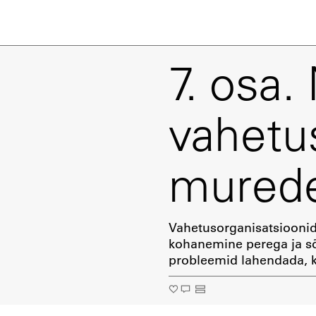
7. osa.
vahetu
murede
Vahetusorganisatsioonid
kohanemine perega ja s
probleemid lahendada, k