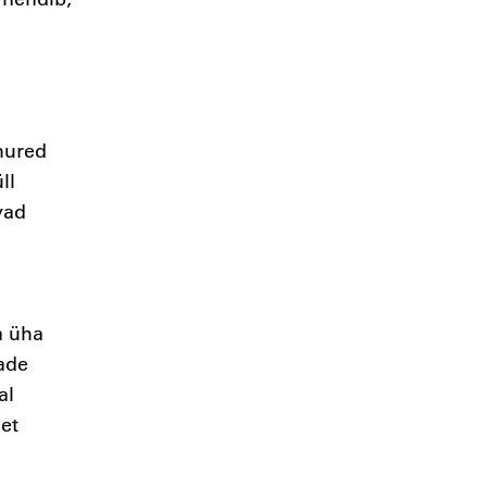
mured
ll
vad
a üha
rade
al
et