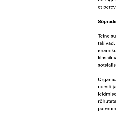
et perev
Sõprade
Teine s
tekivad,
enamiku 
klassika
sotsiali
Organisa
uuesti j
leidmise
rõhutata
paremin