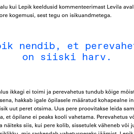
salu kui Lepik keeldusid kommenteerimast Levila ava
ore kogemusi, sest tegu on isikuandmetega.
pik nendib, et perevahe
on siiski harv.
lus ikkagi ei toimi ja perevahetus tundub kõige mõis
sena, hakkab igale õpilasele määratud kohapealne i
isik uut peret otsima. Uus pere proovitakse leida sa
a, et õpilane ei peaks kooli vahetama. Perevahetus võ
ka näiteks siis, kui pere kolib, sissetulek väheneb või 
siklikku, mis raskendab vahetuspereks jäämist. Lepik