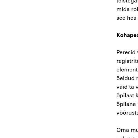
teistega
mida ro
see hea 
Kohapea
Peresid
registri
elementa
öeldud n
vaid ta
õpilast 
õpilane 
võõrust
Oma mur