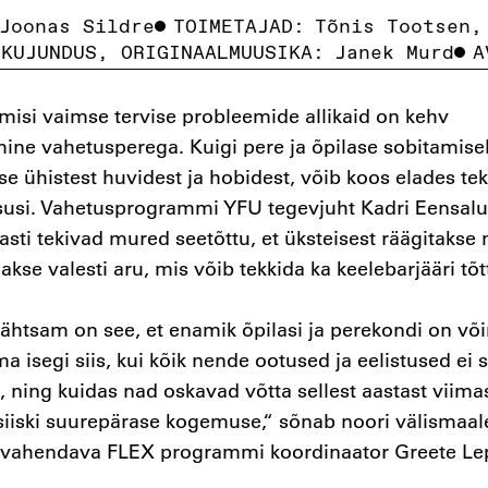
Joonas Sildre
TOIMETAJAD:
Tõnis Tootsen,
IKUJUNDUS, ORIGINAALMUUSIKA:
Janek Murd
A
misi vaimse tervise probleemide allikaid on kehv
ine vahetusperega. Kuigi pere ja õpilase sobitamise
se ühistest huvidest ja hobidest, võib koos elades te
susi. Vahetusprogrammi YFU tegevjuht Kadri Eensalu 
sti tekivad mured seetõttu, et üksteisest räägitaks
akse valesti aru, mis võib tekkida ka keelebarjääri tõ
ähtsam on see, et enamik õpilasi ja perekondi on võ
 isegi siis, kui kõik nende ootused ja eelistused ei 
, ning kuidas nad oskavad võtta sellest aastast viima
siiski suurepärase kogemuse,“ sõnab noori välismaal
vahendava FLEX programmi koordinaator Greete Lep