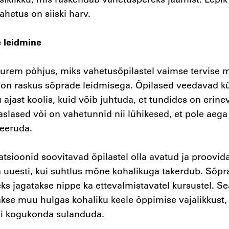
ahetus on siiski harv.
 leidmine
uurem põhjus, miks vahetusõpilastel vaimse tervise 
 on raskus sõprade leidmisega. Õpilased veedavad kü
ajast koolis, kuid võib juhtuda, et tundides on erine
aslased või on vahetunnid nii lühikesed, et pole aega
seeruda.
tsioonid soovitavad õpilastel olla avatud ja proovid
a uuesti, kui suhtlus mõne kohalikuga takerdub. Sõp
ks jagatakse nippe ka ettevalmistavatel kursustel. Se
kse muu hulgas kohaliku keele õppimise vajalikkust, 
i kogukonda sulanduda.