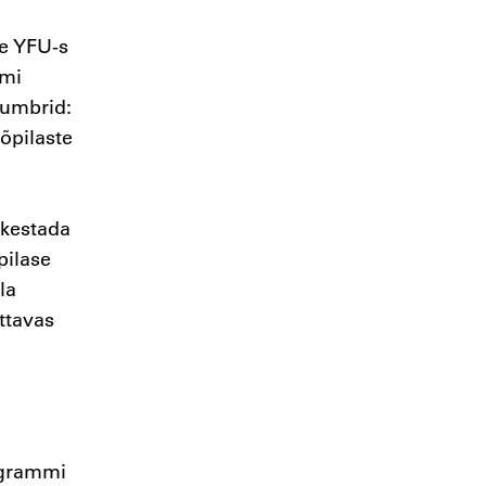
se YFU-s
mmi
numbrid:
õpilaste
tkestada
pilase
la
ttavas
rogrammi