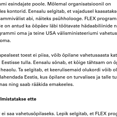
mi esindajate poole. Mõlemal organisatsioonil on
ides kontorid. Eensalu selgitab, et vajadusel kaasatak
rammivälist abi, näiteks psühholooge. FLEX progra
le on antud ka ööpäev läbi töötavate hädaabiliinide 
grammi oma ja teine USA välisministeeriumi vahetus
i oma.
pealsest toest ei piisa, võib õpilane vahetusaasta ka
i Eestisse tulla. Eensalu sõnab, et kõige tähtsam on õ
a heaolu. Ta selgitab, et keerulisemaid olukordi võib ol
ahendada Eestis, kus õpilane on turvalises ja talle tu
nas ning saab rääkida emakeeles.
lmistatakse ette
 ei saa vahetusõpilaseks. Lepik selgitab, et FLEX p