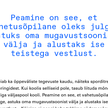
Peamine on see, et
hetusõpilane oleks jul
stuks oma mugavustsooni
välja ja alustaks ise
teistega vestlust.
iab ka õppeväliste tegevuste kaudu, näiteks sporditr
eringidest. Kui koolis selliseid pole, tasub liituda mõn
iga väljaspool kooli. Peamine on see, et vahetusõpil
lge, astuks oma mugavustsoonist välja ja alustaks ise