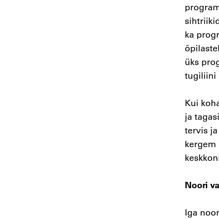
program
sihtriik
ka prog
õpilaste
üks pro
tugiliin
Kui koha
ja tagas
tervis j
kergem l
keskkon
Noori va
Iga noor