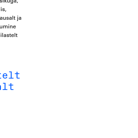
sikuga,
is,
ausalt ja
itumine
lastelt
telt
alt