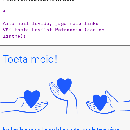
Aita meil levida, jaga meie linke.
Või toeta Levilat
Patreonis
(see on
lihtne)!
Toeta meid!
Iga Levilale kantud euro läheb uute lugude tegemisse.