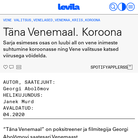
(
14
KUULA
MIN
)
VENE VALITSUS
,
VENELASED
,
VENEMAA
,
KRIIS
,
KOROONA
Täna Venemaal. Koroona
Sarja esimeses osas on luubi all on vene inimeste
suhtumine koroonasse ning Vene valitsuse katsed
viirusega võidelda.
SPOTIFY
APPLE
RSS
AUTOR, SAATEJUHT:
Georgi Abolõmov
HELIKUJUNDUS:
Janek Murd
AVALDATUD:
04.2020
“Täna Venemaal” on poksitreener ja filmitegija Georgi
Abolõmovi saatesari Venemaast.