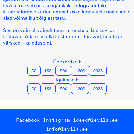
Levila maksab nii ajakirjanikele, fotograafidele,
illustraatoritele kui ka lugusid sisse lugevatele näitlejatele
alati võimalikult õiglast tasu.
See on võimalik ainult tänu inimestele, kes Levilat
toetavad. Aita meil olla teistmoodi – teravad, tasuta ja
värsked – ka edaspidi.
Ühekordselt:
5€
15€
50€
100€
500€
Igakuiselt:
5€
15€
50€
100€
500€
Facebook
Instagram
ideed@levila.ee
info@levila.ee