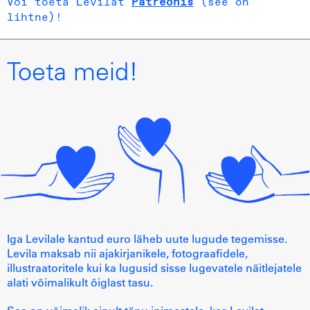
Või toeta Levilat
Patreonis
(see on
lihtne)!
Toeta meid!
Iga Levilale kantud euro läheb uute lugude tegemisse.
Levila maksab nii ajakirjanikele, fotograafidele,
illustraatoritele kui ka lugusid sisse lugevatele näitlejatele
alati võimalikult õiglast tasu.