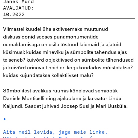
Janek Murd
AVALDATUD:
10.2022
Viimastel kuudel üha aktiivsemaks muutunud
diskussioonid seoses punamonumentide
eemaldamisega on esile tõstnud laiemaid ja ajatuid
küsimusi: kuidas mineviku ja sümbolite tähendus ajas
teiseneb? kuivõrd objektiivsed on sümbolite tähendused
ja kuivõrd erinevalt neid eri kogukondades mõistetakse?
kuidas kujundatakse kollektiivset mälu?
Sümbolitest avalikus ruumis kõnelevad semiootik
Daniele Monticelli ning ajaloolane ja kuraator Linda
Kaljundi. Saadet juhivad Joosep Susi ja Mari Uusküla.
Aita meil levida, jaga meie linke.