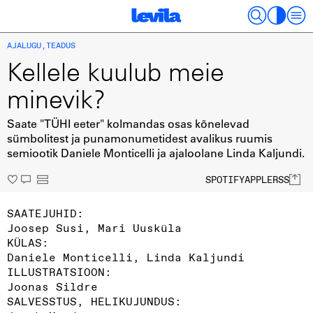
(
55
KUULA
MIN
)
AJALUGU
,
TEADUS
Kellele kuulub meie
minevik?
Saate "TÜHI eeter" kolmandas osas kõnelevad
sümbolitest ja punamonumetidest avalikus ruumis
semiootik Daniele Monticelli ja ajaloolane Linda Kaljundi.
SPOTIFY
APPLE
RSS
SAATEJUHID:
Joosep Susi, Mari Uusküla
KÜLAS:
Daniele Monticelli, Linda Kaljundi
ILLUSTRATSIOON:
Joonas Sildre
SALVESSTUS, HELIKUJUNDUS: