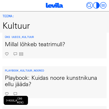
TEEMA:
Kultuur
ÜKS UUDIS
,
KULTUUR
Millal lõhkeb teatrimull?
PLAYBOOK
,
KULTUUR
,
NOORED
Playbook: Kuidas noore kunstnikuna
ellu jääda?
(
86
KUULA
MIN
)