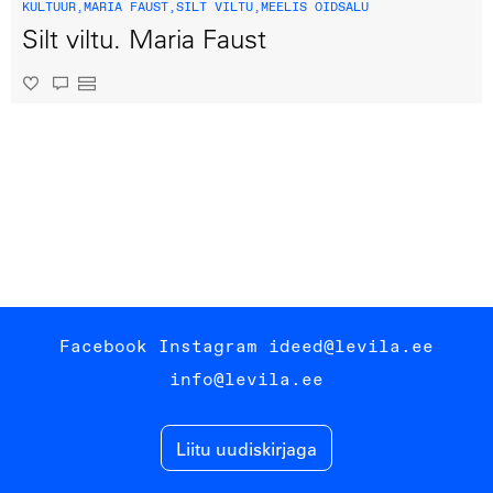
KULTUUR
,
MARIA FAUST
,
SILT VILTU
,
MEELIS OIDSALU
Silt viltu. Maria Faust
Facebook
Instagram
ideed@levila.ee
info@levila.ee
Liitu uudiskirjaga