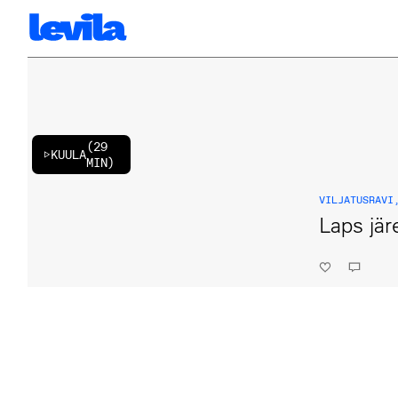
(
29
KUULA
MIN
)
VILJATUSRAVI
Laps jä