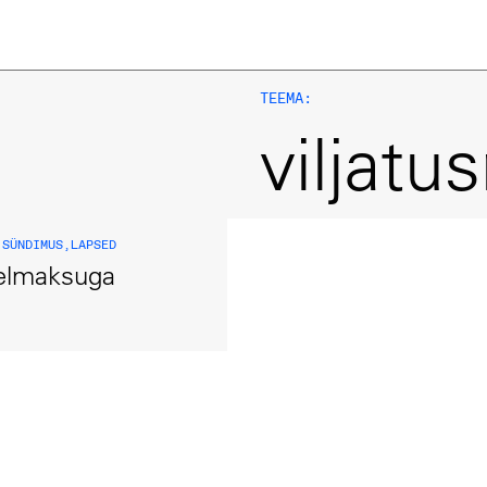
TEEMA:
viljatus
,
SÜNDIMUS
,
LAPSED
relmaksuga