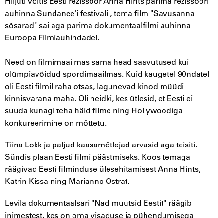
Hiljuti võitis Eesti režissöör Anna Hints parima režissööri
auhinna Sundance'i festivalil, tema film "Savusanna
sõsarad" sai aga parima dokumentaalfilmi auhinna
Euroopa Filmiauhindadel.
Need on filmimaailmas sama head saavutused kui
olümpiavõidud spordimaailmas. Kuid kaugetel 90ndatel
oli Eesti filmil raha otsas, lagunevad kinod müüdi
kinnisvarana maha. Oli neidki, kes ütlesid, et Eesti ei
suuda kunagi teha häid filme ning Hollywoodiga
konkureerimine on mõttetu.
Tiina Lokk ja paljud kaasamõtlejad arvasid aga teisiti.
Sündis plaan Eesti filmi päästmiseks. Koos temaga
räägivad Eesti filminduse ülesehitamisest Anna Hints,
Katrin Kissa ning Marianne Ostrat.
Levila dokumentaalsari "Nad muutsid Eestit" räägib
inimestest, kes on oma visaduse ja pühendumisega