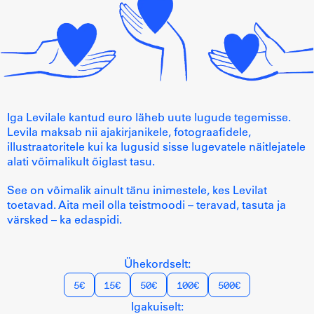
Iga Levilale kantud euro läheb uute lugude tegemisse.
Levila maksab nii ajakirjanikele, fotograafidele,
illustraatoritele kui ka lugusid sisse lugevatele näitlejatele
alati võimalikult õiglast tasu.
See on võimalik ainult tänu inimestele, kes Levilat
toetavad. Aita meil olla teistmoodi – teravad, tasuta ja
värsked – ka edaspidi.
Ühekordselt:
5€
15€
50€
100€
500€
Igakuiselt: