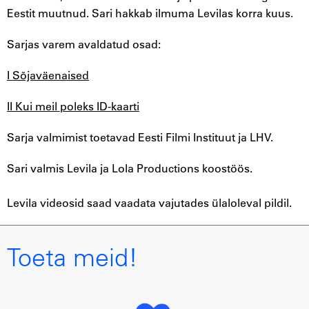
Eestit muutnud. Sari hakkab ilmuma Levilas korra kuus.
Sarjas varem avaldatud osad:
I Sõjaväenaised
II Kui meil poleks ID-kaarti
Sarja valmimist toetavad Eesti Filmi Instituut ja LHV.
Sari valmis Levila ja Lola Productions koostöös.
Levila videosid saad vaadata vajutades ülaloleval pildil.
Toeta meid!