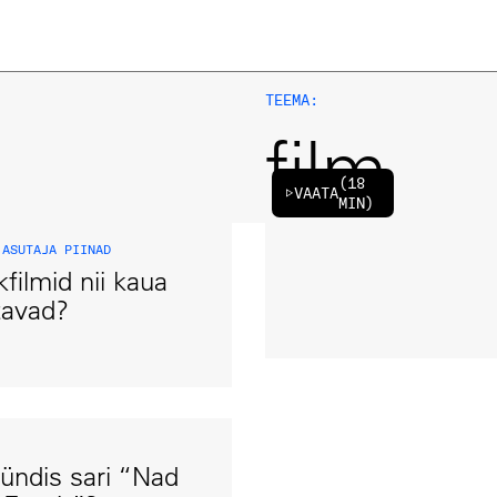
TEEMA:
film
(
18
VAATA
MIN
)
,
ASUTAJA PIINAD
filmid nii kaua
tavad?
ündis sari “Nad