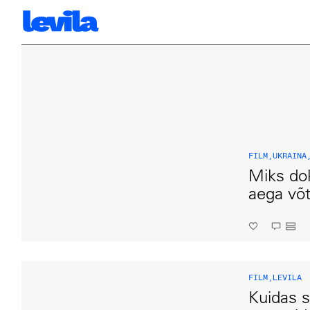
FILM
,
UKRAINA
Miks dok
aega võ
FILM
,
LEVILA
Kuidas s