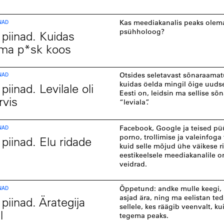
NAD
Kas meediakanalis peaks olem
psühholoog?
 piinad. Kuidas
oma p*sk koos
NAD
Otsides seletavast sõnaraamatu
kuidas öelda mingil õige uuds
piinad. Levilale oli
Eesti on, leidsin ma sellise sõ
rvis
“leviala”.
NAD
Facebook, Google ja teised p
porno, trollimise ja valeinfoga 
 piinad. Elu ridade
kuid selle mõjud ühe väikese ri
eestikeelsele meediakanalile o
veidrad.
NAD
Õppetund: andke mulle keegi, 
asjad ära, ning ma eelistan ted
piinad. Ärategija
sellele, kes räägib veenvalt, k
l
tegema peaks.