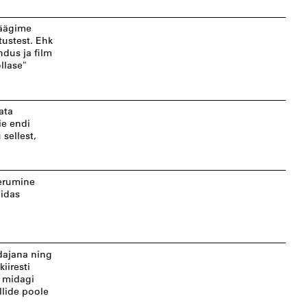
räägime
tustest. Ehk
ndus ja film
llase"
ata
ie endi
 sellest,
eerumine
uidas
.
dajana ning
iiresti
 midagi
llide poole