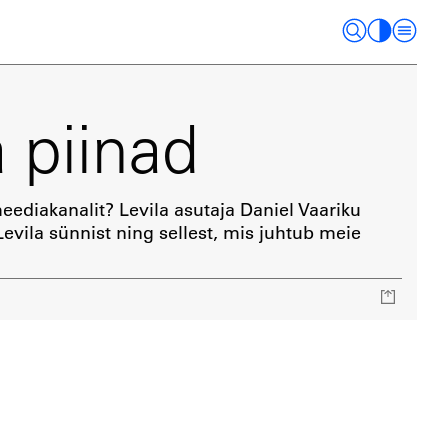
 piinad
meediakanalit? Levila asutaja Daniel Vaariku
evila sünnist ning sellest, mis juhtub meie