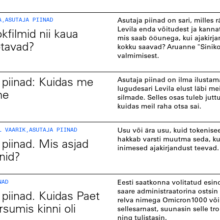
A
,
ASUTAJA PIINAD
Asutaja piinad on sari, milles 
Levila enda võitudest ja kanna
kfilmid nii kaua
mis saab ööunega, kui ajakirja
õtavad?
kokku saavad? Aruanne "Siniko
valmimisest.
 piinad: Kuidas me
Asutaja piinad on ilma ilustam
lugudesari Levila elust läbi me
me
silmade. Selles osas tuleb juttu
kuidas meil raha otsa sai.
L VAARIK
,
ASUTAJA PIINAD
Usu või ära usu, kuid tokenis
hakkab varsti muutma seda, k
 piinad. Mis asjad
inimesed ajakirjandust teevad
nid?
NAD
Eesti saatkonna volitatud esin
saare administraatorina ostsin k
 piinad. Kuidas Paet
relva nimega Omicron1000 või
sumis kinni oli
sellesarnast, suunasin selle tro
ning tulistasin.