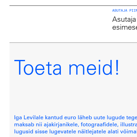
ASUTAJA PII
Asutaja 
esimes
Toeta meid!
Iga Levilale kantud euro läheb uute lugude teg
maksab nii ajakirjanikele, fotograafidele, illustr
lugusid sisse lugevatele näitlejatele alati võimal