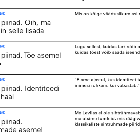
NAD
Mis on kõige väärtuslikum asi
 piinad. Oih, ma
n selle lisada
NAD
Lugu sellest, kuidas tark võib ol
kuidas tõest võib saada iseen
 piinad. Tõe asemel
ö
NAD
"Elame ajastul, kus identiteet t
inimesi rohkem, kui vabastab."
piinad. Identiteedi
hääl
NAD
Me Levilas ei ole sihtrühmava
me otsime tundeid, mis räägiv
 piinad.
klassikaliste sihtrühmade piirid
hmade asemel