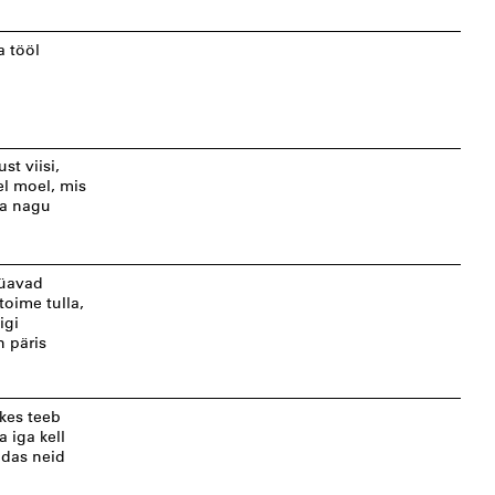
a tööl
st viisi,
el moel, mis
na nagu
üüavad
toime tulla,
igi
n päris
kes teeb
a iga kell
uidas neid