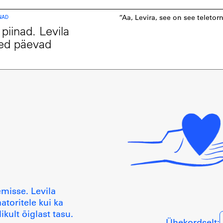
NAD
“Aa, Levira, see on see teletor
piinad. Levila
ed päevad
emisse. Levila
aatoritele kui ka
ikult õiglast tasu.
Ühekordselt: