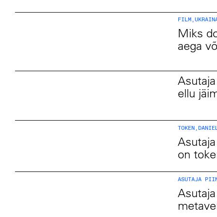
FILM
,
UKRAIN
Miks do
aega v
Asutaja
ellu jäi
TOKEN
,
DANIE
Asutaja
on toke
ASUTAJA PII
Asutaja
metaver