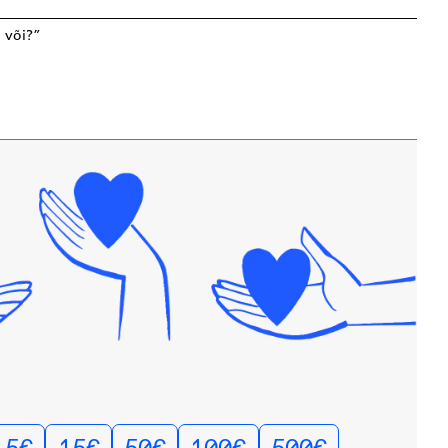
n või?”
5€
15€
50€
100€
500€