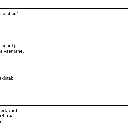
 meedias?
la loll ja
da vaenlane.
akistab
bad, kuid
ad üle
e.